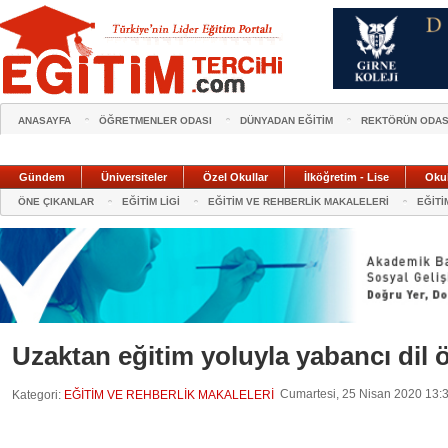
ANASAYFA
ÖĞRETMENLER ODASI
DÜNYADAN EĞİTİM
REKTÖRÜN ODAS
Gündem
Üniversiteler
Özel Okullar
İlköğretim - Lise
Oku
ÖNE ÇIKANLAR
EĞİTİM LİGİ
EĞİTİM VE REHBERLİK MAKALELERİ
EĞİTİ
Uzaktan eğitim yoluyla yabancı dil 
Cumartesi, 25 Nisan 2020 13:33
Kategori:
EĞİTİM VE REHBERLİK MAKALELERİ