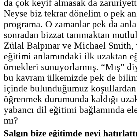
da çok keyif almasak da zaruriyette
Neyse biz tekrar dönelim o pek a
programa. O zamanlar pek da anl
sonradan bizzat tanımaktan mutlu
Zülal Balpınar ve Michael Smith, 
eğitimi anlamındaki ilk uzaktan e
örnekleri sunuyorlarmış. “Mış” d
bu kavram ülkemizde pek de bili
içinde bulunduğumuz koşullardan 
öğrenmek durumunda kaldığı uzak
yabancı dil eğitimi bağlamında el
mı?
Salgın bize eğitimde neyi hatırlatt