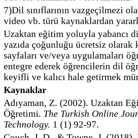
7)
Dil sınıflarının vazgeçilmezi ola
video vb. türü kaynaklardan yararl
Uzaktan eğitim yoluyla yabancı di
yazıda çoğunluğu ücretsiz olarak 
sayfaları ve/veya uygulamaları ö
entegre ederek öğrencilerin dil ö
keyifli ve kalıcı hale getirmek m
Kaynaklar
Adıyaman, Z. (2002). Uzaktan Eği
Öğretimi.
The Turkish Online Jour
Technology.
1 (1) 92-97.
Couch, J. D., & Towne, J. (2018)