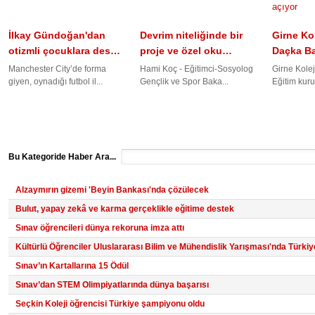
İlkay Gündoğan'dan
Devrim niteliğinde bir
Girne Kol
otizmli çocuklara des…
proje ve özel oku…
Daçka B
Manchester City’de forma
Hami Koç - Eğitimci-Sosyolog
Girne Kole
giyen, oynadığı futbol il...
Gençlik ve Spor Baka...
Eğitim kuru
Bu Kategoride Haber Ara...
Alzaymırın gizemi 'Beyin Bankası'nda çözülecek
Bulut, yapay zekâ ve karma gerçeklikle eğitime destek
Sınav öğrencileri dünya rekoruna imza attı
Kültürlü Öğrenciler Uluslararası Bilim ve Mühendislik Yarışması'nda Türkiy
Sınav’ın Kartallarına 15 Ödül
Sınav’dan STEM Olimpiyatlarında dünya başarısı
Seçkin Koleji öğrencisi Türkiye şampiyonu oldu