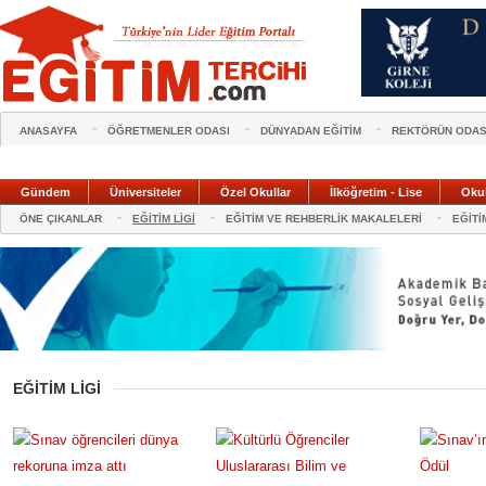
ANASAYFA
ÖĞRETMENLER ODASI
DÜNYADAN EĞİTİM
REKTÖRÜN ODAS
Gündem
Üniversiteler
Özel Okullar
İlköğretim - Lise
Oku
ÖNE ÇIKANLAR
EĞİTİM LİGİ
EĞİTİM VE REHBERLİK MAKALELERİ
EĞİTİ
EĞİTİM LİGİ