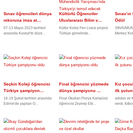
Sınav öğrencileri dünya
Kültürlü Öğrenciler
Sınav’ın 
rekoruna imza at…
Uluslararası Bilim v…
Ödül
07-13 Mayıs 2023 tarihleri
Kültür Koleji Fen Lisesi projesi
SINAVMUN2
arasında Kuveyt’te düze...
Türkiye genelinde...
Merkez Kole
Seçkin Koleji öğrencisi
Final öğrencisi yüzmede
Kız çocuk
Türkiye şampiyon…
dünya şampiyonu …
ilk şutu
16-19 Şubat tarihleri arasında
Final Okulları Florya Kampüsü
adidas ve K
Edirne'de yapılan O...
öğrencisi Zeynep Elb...
verdi, futbo