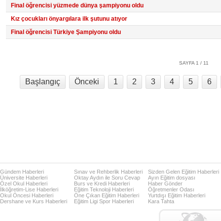
Final öğrencisi yüzmede dünya şampiyonu oldu
Kız çocukları önyargılara ilk şutunu atıyor
Final öğrencisi Türkiye Şampiyonu oldu
SAYFA 1 / 11
Başlangıç
Önceki
1
2
3
4
5
6
Gündem Haberleri
Sınav ve Rehberlik Haberleri
Sizden Gelen Eğitim Haberleri
Üniversite Haberleri
Oktay Aydın ile Soru Cevap
Ayın Eğitim dosyası
Özel Okul Haberleri
Burs ve Kredi Haberleri
Haber Gönder
İlköğretim-Lise Haberleri
Eğitim Teknoloji Haberleri
Öğretmenler Odası
Okul Öncesi Haberleri
Öne Çıkan Eğitim Haberleri
Yurtdışı Eğitim Haberleri
Dershane ve Kurs Haberleri
Eğitim Ligi Spor Haberleri
Kara Tahta