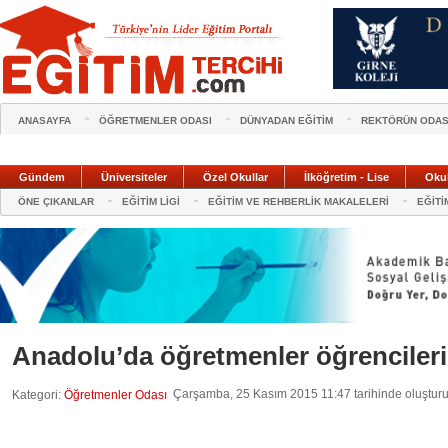
ANASAYFA
ÖĞRETMENLER ODASI
DÜNYADAN EĞİTİM
REKTÖRÜN ODAS
Gündem
Üniversiteler
Özel Okullar
İlköğretim - Lise
Oku
ÖNE ÇIKANLAR
EĞİTİM LİGİ
EĞİTİM VE REHBERLİK MAKALELERİ
EĞİTİ
Anadolu’da öğretmenler öğrencileri
Çarşamba, 25 Kasım 2015 11:47 tarihinde oluştur
Kategori:
Öğretmenler Odası