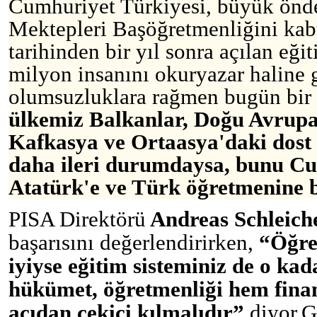
Cumhuriyet Türkiyesi, büyük önde
Mektepleri Başöğretmenliğini kab
tarihinden bir yıl sonra açılan eğit
milyon insanını okuryazar haline g
olumsuzluklara rağmen bugün bir 
ülkemiz Balkanlar, Doğu Avrupa
Kafkasya ve Ortaasya'daki dost
daha ileri durumdaysa, bunu Cu
Atatürk'e ve Türk öğretmenine 
PISA Direktörü
Andreas Schleich
başarısını değerlendirirken,
“
Öğre
iyiyse eğitim sisteminiz de o kad
hükümet, öğretmenliği hem finan
açıdan çekici kılmalıdır”
diyor.
G