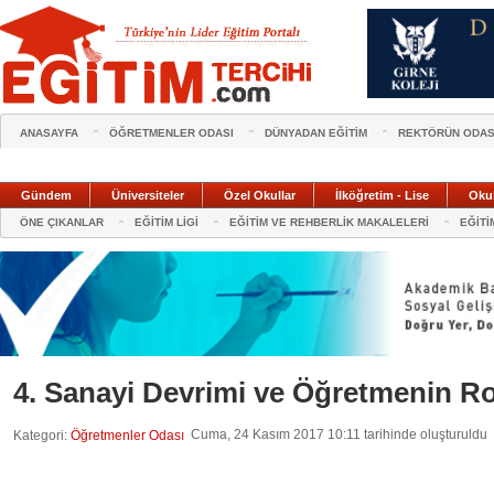
ANASAYFA
ÖĞRETMENLER ODASI
DÜNYADAN EĞİTİM
REKTÖRÜN ODAS
Gündem
Üniversiteler
Özel Okullar
İlköğretim - Lise
Oku
ÖNE ÇIKANLAR
EĞİTİM LİGİ
EĞİTİM VE REHBERLİK MAKALELERİ
EĞİTİ
4. Sanayi Devrimi ve Öğretmenin R
Cuma, 24 Kasım 2017 10:11 tarihinde oluşturuldu
Kategori:
Öğretmenler Odası