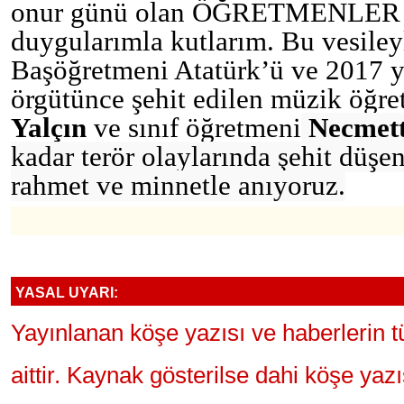
onur günü olan ÖĞRETMENLER 
duygularımla kutlarım.
Bu vesiley
Başöğretmeni Atatürk’ü ve 2017 yı
örgütünce şehit edilen müzik öğr
Yalçın
ve sınıf öğretmeni
Necmett
kadar terör olaylarında şehit düş
rahmet ve minnetle anıyoruz.
YASAL UYARI:
Yayınlanan köşe yazısı ve haberlerin 
aittir. Kaynak gösterilse dahi köşe yaz