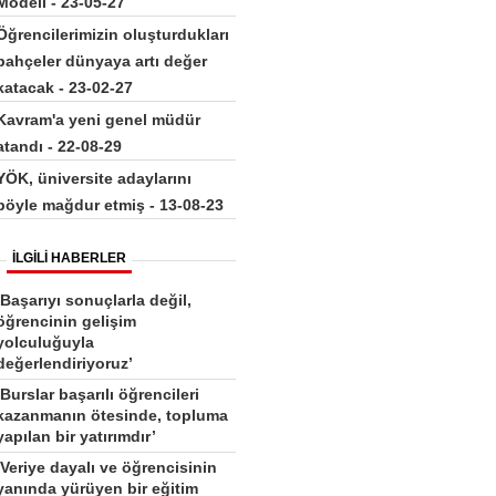
Modeli - 23-05-27
Öğrencilerimizin oluşturdukları
bahçeler dünyaya artı değer
katacak - 23-02-27
Kavram'a yeni genel müdür
atandı - 22-08-29
YÖK, üniversite adaylarını
böyle mağdur etmiş - 13-08-23
İLGİLİ HABERLER
‘Başarıyı sonuçlarla değil,
öğrencinin gelişim
yolculuğuyla
değerlendiriyoruz’
‘Burslar başarılı öğrencileri
kazanmanın ötesinde, topluma
yapılan bir yatırımdır’
‘Veriye dayalı ve öğrencisinin
yanında yürüyen bir eğitim