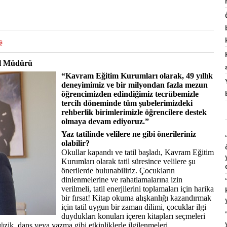
ş
el Müdürü
“Kavram Eğitim Kurumları olarak, 49 yıllık
deneyimimiz ve bir milyondan fazla mezun
öğrencimizden edindiğimiz tecrübemizle
tercih döneminde tüm şubelerimizdeki
rehberlik birimlerimizle öğrencilere destek
olmaya devam ediyoruz.”
Yaz tatilinde velilere ne gibi önerileriniz
olabilir?
Okullar kapandı ve tatil başladı, Kavram Eğitim
Kurumları olarak tatil süresince velilere şu
önerilerde bulunabiliriz. Çocukların
dinlenmelerine ve rahatlamalarına izin
verilmeli, tatil enerjilerini toplamaları için harika
bir fırsat! Kitap okuma alışkanlığı kazandırmak
için tatil uygun bir zaman dilimi, çocuklar ilgi
duydukları konuları içeren kitapları seçmeleri
üzik, dans veya yazma gibi etkinliklerle ilgilenmeleri