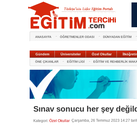
ANASAYFA
ÖĞRETMENLER ODASI
DÜNYADAN EĞİTİM
Gündem
Üniversiteler
Özel Okullar
İlköğreti
ÖNE ÇIKANLAR
EĞİTİM LİGİ
EĞİTİM VE REHBERLİK MAK
Sınav sonucu her şey değild
Çarşamba, 26 Temmuz 2023 14:27 tarih
Kategori:
Özel Okullar