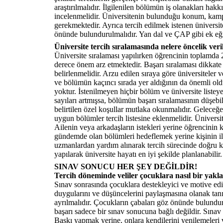
araştırılmalıdır. İlgilenilen bölümün iş olanakları hakk
incelenmelidir. Üniversitenin bulunduğu konum, kampü
gerekmektedir. Ayrıca tercih edilmek istenen üniversi
önünde bulundurulmalıdır. Yan dal ve ÇAP gibi ek eğit
Üniversite tercih sıralamasında nelere öncelik veri
Üniversite sıralaması yapılırken öğrencinin toplamda
derece önem arz etmektedir. Başarı sıralaması dikkate a
belirlenmelidir. Arzu edilen sıraya göre üniversiteler v
ve bölümün kaçıncı sırada yer aldığının da önemli ol
yoktur. İstenilmeyen hiçbir bölüm ve üniversite liste
sayıları artmışsa, bölümün başarı sıralamasının düşeb
belirtilen özel koşullar mutlaka okunmalıdır. Geleceğe
uygun bölümler tercih listesine eklenmelidir. Üniversit
Ailenin veya arkadaşların istekleri yerine öğrencinin
gündemde olan bölümleri hedeflemek yerine kişinin ilg
uzmanlardan yardım alınarak tercih sürecinde doğru ka
yapılarak üniversite hayatı en iyi şekilde planlanabilir.
SINAV SONUCU HER ŞEY DEĞİLDİR!
Tercih döneminde veliler çocuklara nasıl bir yakla
Sınav sonrasında çocuklara destekleyici ve motive edici
duygularını ve düşüncelerini paylaşmasına olanak ta
ayrılmalıdır. Çocukların çabaları göz önünde bulundu
başarı sadece bir sınav sonucuna bağlı değildir. Sınav
Baskı yapmak yerine, onlara kendilerini yenilemeleri v