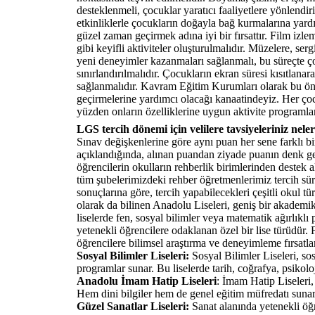
desteklenmeli, çocuklar yaratıcı faaliyetlere yönlendir
etkinliklerle çocukların doğayla bağ kurmalarına yardımc
güzel zaman geçirmek adına iyi bir fırsattır. Film i
gibi keyifli aktiviteler oluşturulmalıdır. Müzelere, serg
yeni deneyimler kazanmaları sağlanmalı, bu süreçte ç
sınırlandırılmalıdır. Çocukların ekran süresi kısıtlana
sağlanmalıdır. Kavram Eğitim Kurumları olarak bu öner
geçirmelerine yardımcı olacağı kanaatindeyiz. Her çocu
yüzden onların özelliklerine uygun aktivite programla
LGS tercih dönemi için velilere tavsiyeleriniz nele
Sınav değişkenlerine göre aynı puan her sene farklı b
açıklandığında, alınan puandan ziyade puanın denk gel
öğrencilerin okulların rehberlik birimlerinden destek
tüm şubelerimizdeki rehber öğretmenlerimiz tercih sür
sonuçlarına göre, tercih yapabilecekleri çeşitli okul tü
olarak da bilinen Anadolu Liseleri, geniş bir akademi
liselerde fen, sosyal bilimler veya matematik ağırlıklı 
yetenekli öğrencilere odaklanan özel bir lise türüdür. F
öğrencilere bilimsel araştırma ve deneyimleme fırsatlar
Sosyal Bilimler Liseleri:
Sosyal Bilimler Liseleri, sos
programlar sunar. Bu liselerde tarih, coğrafya, psikoloj
Anadolu İmam Hatip Liseleri
: İmam Hatip Liseleri, 
Hem dini bilgiler hem de genel eğitim müfredatı sunar
Güzel Sanatlar Liseleri:
Sanat alanında yetenekli öğr