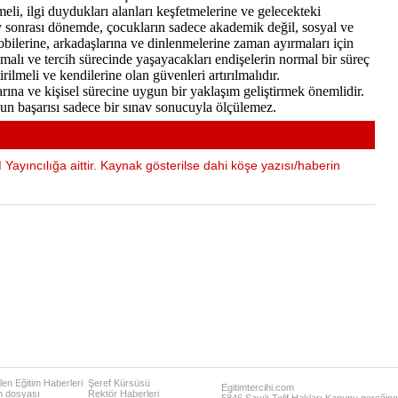
li, ilgi duydukları alanları keşfetmelerine ve gelecekteki
v sonrası dönemde, çocukların sadece akademik değil, sosyal ve
bilerine, arkadaşlarına ve dinlenmelerine zaman ayırmaları için
rulmalı ve tercih sürecinde yaşayacakları endişelerin normal bir süreç
rilmeli ve kendilerine olan güvenleri artırılmalıdır.
rına ve kişisel sürecine uygun bir yaklaşım geliştirmek önemlidir.
un başarısı sadece bir sınav sonucuyla ölçülemez.
Yayıncılığa aittir. Kaynak gösterilse dahi köşe yazısı/haberin
en Eğitim Haberleri
Şeref Kürsüsü
Egitimtercihi.com
m dosyası
Rektör Haberleri