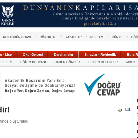
REKTÖRÜN ODASI
RÖPORTAJ
YAZARLAR
REKLAM
KÜNYE
EĞİ
m - Lise
Okul Öncesi
Dershaneler
Sınavlar - Rehberlik
Burs R
ALELERİ
EĞİTİM DOSYASI
HABER GÖNDER
SİZDEN GELENLER
MOBIL
ir!
inde oluşturuldu