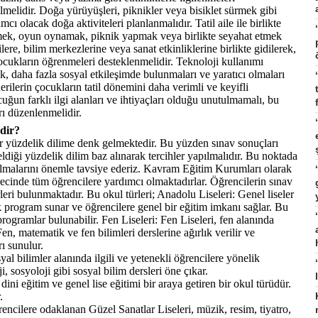
ilmelidir. Doğa yürüyüşleri, piknikler veya bisiklet sürmek gibi
ı olacak doğa aktiviteleri planlanmalıdır. Tatil aile ile birlikte
zlemek, oyun oynamak, piknik yapmak veya birlikte seyahat etmek
ilere, bilim merkezlerine veya sanat etkinliklerine birlikte gidilerek,
ocukların öğrenmeleri desteklenmelidir. Teknoloji kullanımı
rak, daha fazla sosyal etkileşimde bulunmaları ve yaratıcı olmaları
ilerin çocukların tatil dönemini daha verimli ve keyifli
ğun farklı ilgi alanları ve ihtiyaçları olduğu unutulmamalı, bu
rı düzenlenmelidir.
rdir?
ir yüzdelik dilime denk gelmektedir. Bu yüzden sınav sonuçları
diği yüzdelik dilim baz alınarak tercihler yapılmalıdır. Bu noktada
 almalarını önemle tavsiye ederiz. Kavram Eğitim Kurumları olarak
ecinde tüm öğrencilere yardımcı olmaktadırlar. Öğrencilerin sınav
rleri bulunmaktadır. Bu okul türleri; Anadolu Liseleri: Genel liseler
k program sunar ve öğrencilere genel bir eğitim imkanı sağlar. Bu
programlar bulunabilir. Fen Liseleri: Fen Liseleri, fen alanında
en, matematik ve fen bilimleri derslerine ağırlık verilir ve
ı sunulur.
yal bilimler alanında ilgili ve yetenekli öğrencilere yönelik
i, sosyoloji gibi sosyal bilim dersleri öne çıkar.
dini eğitim ve genel lise eğitimi bir araya getiren bir okul türüdür.
.
encilere odaklanan Güzel Sanatlar Liseleri, müzik, resim, tiyatro,