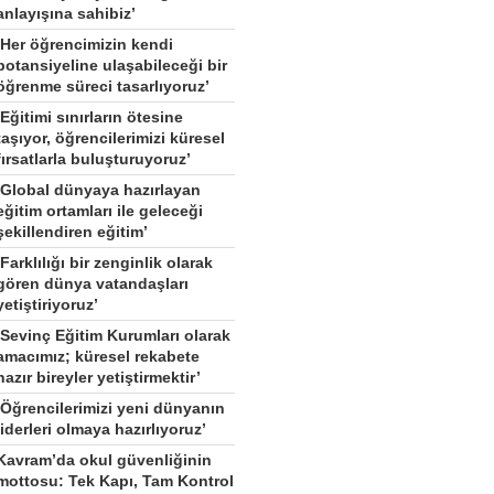
anlayışına sahibiz’
‘Her öğrencimizin kendi
potansiyeline ulaşabileceği bir
öğrenme süreci tasarlıyoruz’
‘Eğitimi sınırların ötesine
taşıyor, öğrencilerimizi küresel
fırsatlarla buluşturuyoruz’
‘Global dünyaya hazırlayan
eğitim ortamları ile geleceği
şekillendiren eğitim’
‘Farklılığı bir zenginlik olarak
gören dünya vatandaşları
yetiştiriyoruz’
‘Sevinç Eğitim Kurumları olarak
amacımız; küresel rekabete
hazır bireyler yetiştirmektir’
‘Öğrencilerimizi yeni dünyanın
liderleri olmaya hazırlıyoruz’
Kavram’da okul güvenliğinin
mottosu: Tek Kapı, Tam Kontrol