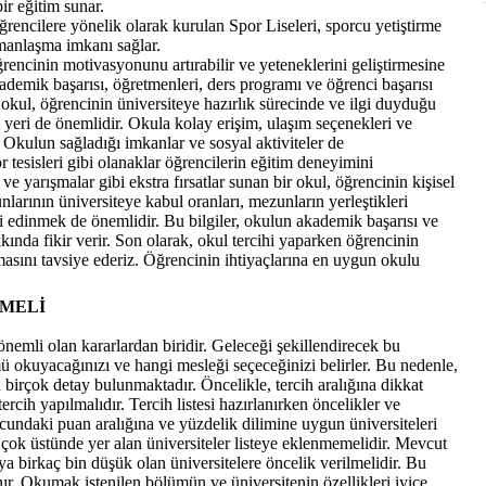
ir eğitim sunar.
öğrencilere yönelik olarak kurulan Spor Liseleri, sporcu yetiştirme
zmanlaşma imkanı sağlar.
ğrencinin motivasyonunu artırabilir ve yeteneklerini geliştirmesine
kademik başarısı, öğretmenleri, ders programı ve öğrenci başarısı
r okul, öğrencinin üniversiteye hazırlık sürecinde ve ilgi duyduğu
 yeri de önemlidir. Okula kolay erişim, ulaşım seçenekleri ve
 Okulun sağladığı imkanlar ve sosyal aktiviteler de
 tesisleri gibi olanaklar öğrencilerin eğitim deneyimini
r ve yarışmalar gibi ekstra fırsatlar sunan bir okul, öğrencinin kişisel
larının üniversiteye kabul oranları, mezunların yerleştikleri
lgi edinmek de önemlidir. Bu bilgiler, okulun akademik başarısı ve
kında fikir verir. Son olarak, okul tercihi yaparken öğrencinin
lmasını tavsiye ederiz. Öğrencinin ihtiyaçlarına en uygun okulu
LMELİ
önemli olan kararlardan biridir. Geleceği şekillendirecek bu
mü okuyacağınızı ve hangi mesleği seçeceğinizi belirler. Bu nedenle,
n birçok detay bulunmaktadır. Öncelikle, tercih aralığına dikkat
rcih yapılmalıdır. Tercih listesi hazırlanırken öncelikler ve
cundaki puan aralığına ve yüzdelik dilimine uygun üniversiteleri
 çok üstünde yer alan üniversiteler listeye eklenmemelidir. Mevcut
 birkaç bin düşük olan üniversitelere öncelik verilmelidir. Bu
lanır. Okumak istenilen bölümün ve üniversitenin özellikleri iyice