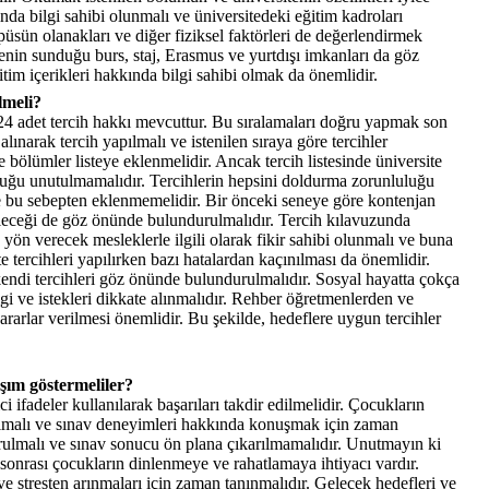
ında bilgi sahibi olunmalı ve üniversitedeki eğitim kadroları
sün olanakları ve diğer fiziksel faktörleri de değerlendirmek
tenin sunduğu burs, staj, Erasmus ve yurtdışı imkanları da göz
im içerikleri hakkında bilgi sahibi olmak da önemlidir.
lmeli?
 24 adet tercih hakkı mevcuttur. Bu sıralamaları doğru yapmak son
lınarak tercih yapılmalı ve istenilen sıraya göre tercihler
e bölümler listeye eklenmelidir. Ancak tercih listesinde üniversite
duğu unutulmamalıdır. Tercihlerin hepsini doldurma zorunluluğu
ye bu sebepten eklenmemelidir. Bir önceki seneye göre kontenjan
ileceği de göz önünde bulundurulmalıdır. Tercih kılavuzunda
 yön verecek mesleklerle ilgili olarak fikir sahibi olunmalı ve buna
e tercihleri yapılırken bazı hatalardan kaçınılması da önemlidir.
 kendi tercihleri göz önünde bulundurulmalıdır. Sosyal hayatta çokça
i ve istekleri dikkate alınmalıdır. Rehber öğretmenlerden ve
rarlar verilmesi önemlidir. Bu şekilde, hedeflere uygun tercihler
şım göstermeliler?
 ifadeler kullanılarak başarıları takdir edilmelidir. Çocukların
nımalı ve sınav deneyimleri hakkında konuşmak için zaman
rulmalı ve sınav sonucu ön plana çıkarılmamalıdır. Unutmayın ki
 sonrası çocukların dinlenmeye ve rahatlamaya ihtiyacı vardır.
e stresten arınmaları için zaman tanınmalıdır. Gelecek hedefleri ve