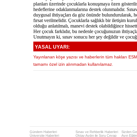
planları üzerinde çocuklarla konuşmaya özen gösterilme
hedeflerine odaklanmalarına destek olunmalıdır. Sına
duygusal ihtiyaçları da göz önünde bulundurularak, ho
fırsat verilmelidir. Çocuklarla sağlıklı bir iletişim ku
olduğu anlatılmalı, manevi destek olabildiğince hissetti
Her çocuk farklıdır, bu nedenle çocuğunuzun ihtiyaçla
Unutmayın ki, sınav sonucu her şey değildir ve çocuğ
YASAL UYARI:
Yayınlanan köşe yazısı ve haberlerin tüm hakları ESM 
tamamı özel izin alınmadan kullanılamaz.
Gündem Haberleri
Sınav ve Rehberlik Haberleri
Sizden Gel
Üniversite Haberleri
Oktay Aydın ile Soru Cevap
Ayın Eğiti