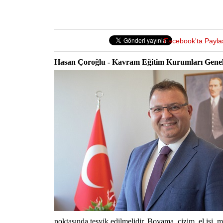
Facebook'ta Payla
Hasan Çoroğlu - Kavram Eğitim Kurumları Gen
noktasında teşvik edilmelidir. Boyama, çizim, el işi, m