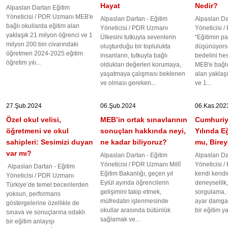
Hayat
Nedir?
Alpaslan Dartan Eğitim
Yöneticisi / PDR Uzmanı MEB'e
Alpaslan Dartan - Eğitim
Alpaslan Da
bağlı okullarda eğitim alan
Yöneticisi / PDR Uzmanı
Yöneticisi 
yaklaşık 21 milyon öğrenci ve 1
Ülkesini tutkuyla sevenlerin
“Eğitimin p
milyon 200 bin civarındaki
oluşturduğu bir toplulukta
düşünüyorsa
öğretmen 2024-2025 eğitim
insanların, tutkuyla bağlı
bedelini he
öğretim yılı...
oldukları değerleri korumaya,
MEB'e bağlı
yaşatmaya çalışması beklenen
alan yaklaş
ve olması gereken...
ve 1...
27.Şub.2024
06.Şub.2024
06.Kas.202
Özel okul velisi,
MEB’in ortak sınavlarının
Cumhuriy
öğretmeni ve okul
sonuçları hakkında neyi,
Yılında E
sahipleri: Sesimizi duyan
ne kadar biliyoruz?
mu, Birey
var mı?
Alpaslan Dartan - Eğitim
Alpaslan Da
Yöneticisi / PDR Uzmanı Millî
Yöneticisi 
Alpaslan Dartan - Eğitim
Eğitim Bakanlığı, geçen yıl
kendi kend
Yöneticisi / PDR Uzmanı
Eylül ayında öğrencilerin
deneysellik,
Türkiye’de temel becerilerden
gelişimini takip etmek,
sorgulama, 
yoksun, performans
müfredatın işlenmesinde
ayar damgası
göstergelerine özellikle de
okullar arasında bütünlük
bir eğitim yar
sınava ve sonuçlarına odaklı
sağlamak ve...
bir eğitim anlayışı