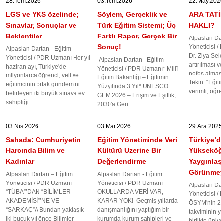
28.Tem.2026
03.Tem.2026
22.May.202
LGS ve YKS özelinde;
Söylem, Gerçeklik ve
ARA TATİ
Sınavlar, Sonuçlar ve
Türk Eğitim Sistemi; Üç
HAKLI?
Beklentiler
Farklı Rapor, Gerçek Bir
Alpaslan Da
Sonuç!
Yöneticisi 
Alpaslan Dartan - Eğitim
Dr. Ziya Sel
Yöneticisi / PDR Uzmanı Her yıl
Alpaslan Dartan - Eğitim
artırılması 
haziran ayı, Türkiye'de
Yöneticisi / PDR Uzmanı* Millî
nefes alması
milyonlarca öğrenci, veli ve
Eğitim Bakanlığı – Eğitimin
Tekin: “Eğit
eğitimcinin ortak gündemini
Yüzyılında 3 Yıl* UNESCO
verimli, öğre
belirleyen iki büyük sınava ev
GEM 2026 – Erişim ve Eşitlik,
sahipliği...
2030'a Geri...
03.Nis.2026
03.Mar.2026
29.Ara.202
Sahada: Cumhuriyetin
Eğitim Yönetiminde Veri
Türkiye’d
Harcında Bilim ve
Kültürü Üzerine Bir
Yükseköğ
Kadınlar
Değerlendirme
Yaygınla
Görünmey
Alpaslan Dartan – Eğitim
Alpaslan Dartan - Eğitim
Yöneticisi / PDR Uzmanı
Yöneticisi / PDR Uzmanı
Alpaslan Da
“TÜBA”’DAN “BİLİMLER
OKULLARDA VERİ VAR,
Yöneticisi 
AKADEMİSİ”’NE VE
KARAR YOK! Geçmiş yıllarda
ÖSYM'nin 2
“SARKAÇ”A Bundan yaklaşık
danışmanlığını yaptığım bir
takviminin 
iki buçuk yıl önce Bilimler
kurumda kurum sahipleri ve
birlikte üni