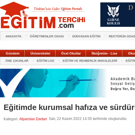
ANASAYFA
ÖĞRETMENLER ODASI
DÜNYADAN EĞİTİM
REKTÖRÜN ODAS
Gündem
Üniversiteler
Özel Okullar
İlköğretim - Lise
Oku
ÖNE ÇIKANLAR
EĞİTİM LİGİ
EĞİTİM VE REHBERLİK MAKALELERİ
EĞİTİ
Eğitimde kurumsal hafıza ve sürdürül
Salı, 22 Kasım 2022 14:35 tarihinde oluşturuldu
Kategori:
Alparslan Dartan