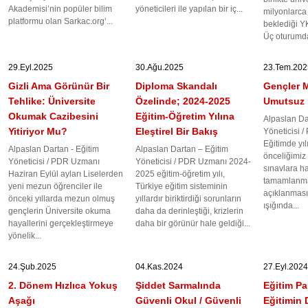
Akademisi’nin popüler bilim
yöneticileri ile yapılan bir iç...
milyonlarca
platformu olan Sarkac.org’...
beklediği YK
Üç oturumda
29.Eyl.2025
30.Ağu.2025
23.Tem.202
Gizli Ama Görünür Bir
Diploma Skandalı
Gençler 
Tehlike: Üniversite
Özelinde; 2024-2025
Umutsuz
Okumak Cazibesini
Eğitim-Öğretim Yılına
Alpaslan Da
Yitiriyor Mu?
Eleştirel Bir Bakış
Yöneticisi 
Eğitimde yı
Alpaslan Dartan - Eğitim
Alpaslan Dartan – Eğitim
önceliğimiz 
Yöneticisi / PDR Uzmanı
Yöneticisi / PDR Uzmanı 2024-
sınavlara ha
Haziran Eylül ayları Liselerden
2025 eğitim-öğretim yılı,
tamamlanma
yeni mezun öğrenciler ile
Türkiye eğitim sisteminin
açıklanması
önceki yıllarda mezun olmuş
yıllardır biriktirdiği sorunların
ışığında...
gençlerin Üniversite okuma
daha da derinleştiği, krizlerin
hayallerini gerçekleştirmeye
daha bir görünür hale geldiği...
yönelik...
24.Şub.2025
04.Kas.2024
27.Eyl.2024
2. Dönem Hızlıca Yokuş
Şiddet Sarmalında
Eğitim Pa
Aşağı
Güvenli Okul / Güvenli
Eğitimin 