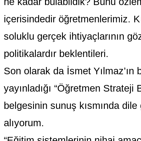
ne kadar bulabildik? Bunu özlem
içerisindedir öğretmenlerimiz. K
soluklu gerçek ihtiyaçlarının göz
politikalardır beklentileri.
Son olarak da İsmet Yılmaz’ın 
yayınladığı “Öğretmen Strateji 
belgesinin sunuş kısmında dile g
alıyorum.
“Eğitim sistemlerinin nihai amac