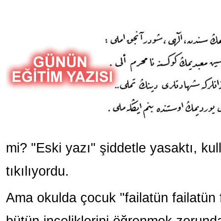
mi? "Eski yazı" şiddetle yasaktı, ku
tıkılıyordu.
Ama okulda çocuk "failatün failatün f
bütün inceliklerini öğrenmek zorund