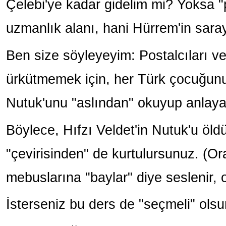
Çelebi'ye kadar gidelim mi? Yoksa "
uzmanlık alanı, hani Hürrem'in saray
Ben size söyleyeyim: Postalcıları v
ürkütmemek için, her Türk çocuğunu
Nutuk'unu "aslından" okuyup anlaya
Böylece, Hıfzı Veldet'in Nutuk'u öl
"çevirisinden" de kurtulursunuz. (
mebuslarına "baylar" diye seslenir, 
İsterseniz bu ders de "seçmeli" olsu