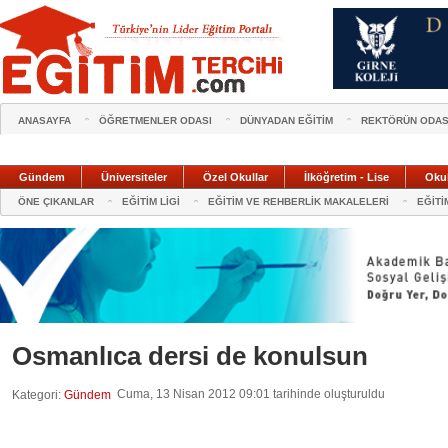
ANASAYFA
ÖĞRETMENLER ODASI
DÜNYADAN EĞİTİM
REKTÖRÜN ODAS
Gündem
Üniversiteler
Özel Okullar
İlköğretim - Lise
Oku
ÖNE ÇIKANLAR
EĞİTİM LİGİ
EĞİTİM VE REHBERLİK MAKALELERİ
EĞİTİ
Osmanlıca dersi de konulsun
Cuma, 13 Nisan 2012 09:01 tarihinde oluşturuldu
Kategori:
Gündem