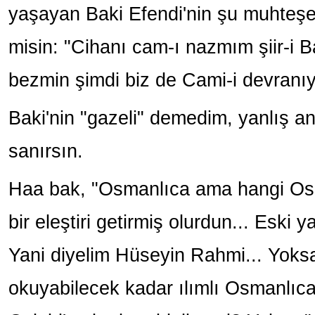
yaşayan Baki Efendi'nin şu muhteşem
misin: "Cihanı cam-ı nazmım şiir-i Ba
bezmin şimdi biz de Cami-i devranıy
Baki'nin "gazeli" demedim, yanlış an
sanırsın.
Haa bak, "Osmanlıca ama hangi Osm
bir eleştiri getirmiş olurdun... Eski
Yani diyelim Hüseyin Rahmi... Yoksa
okuyabilecek kadar ılımlı Osmanlıc