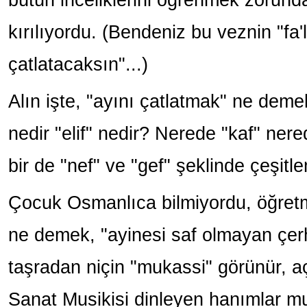
kırılıyordu. (Bendeniz bu veznin "fa'
çatlatacaksın"...)
Alın işte, "ayını çatlatmak" ne dem
nedir "elif" nedir? Nerede "kaf" nere
bir de "nef" ve "gef" şeklinde çeşitl
Çocuk Osmanlıca bilmiyordu, öğretm
ne demek, "ayinesi saf olmayan çer
taşradan niçin "mukassi" görünür, 
Sanat Musikisi dinleyen hanımlar mu