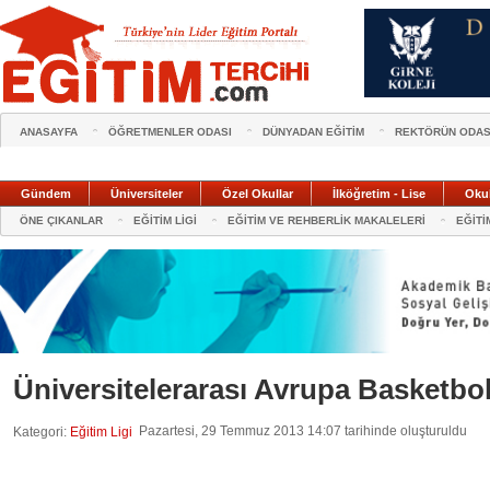
ANASAYFA
ÖĞRETMENLER ODASI
DÜNYADAN EĞİTİM
REKTÖRÜN ODAS
Gündem
Üniversiteler
Özel Okullar
İlköğretim - Lise
Oku
ÖNE ÇIKANLAR
EĞİTİM LİGİ
EĞİTİM VE REHBERLİK MAKALELERİ
EĞİTİ
Üniversitelerarası Avrupa Basketbol
Pazartesi, 29 Temmuz 2013 14:07 tarihinde oluşturuldu
Kategori:
Eğitim Ligi