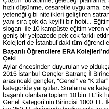
Çözüm bulabilme, geleceği planlama, 
hızlı düşünme, cesaretle uygulama, cen
yeteneği gibi nitelikleri geliştiren sat
yanı sıra çok da keyifli bir hobi... Eğ
sloganı ile 10 kampüste eğitim veren
geniş bir yelpazede pek çok farklı etk
Kolejleri de İstanbul’daki tüm öğrencile
Başarılı Öğrencilere ERA Kolejleri’n
Çeki
Aylar öncesinden duyurulan ve oldukça
2015 İstanbul Gençler Satranç İl Birinc
arasındaki gençler, “Genel” ve “Kızlar”
kategoride yarıştılar. Sıralama ve kate
başarılı olanlara toplam 10 bin TL’lik h
Genel Kategori’nin Birincisi 1000 TL, 