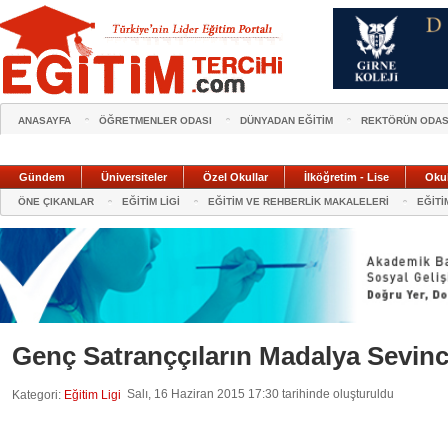
ANASAYFA
ÖĞRETMENLER ODASI
DÜNYADAN EĞİTİM
REKTÖRÜN ODAS
Gündem
Üniversiteler
Özel Okullar
İlköğretim - Lise
Oku
ÖNE ÇIKANLAR
EĞİTİM LİGİ
EĞİTİM VE REHBERLİK MAKALELERİ
EĞİTİ
Genç Satranççıların Madalya Sevinc
Salı, 16 Haziran 2015 17:30 tarihinde oluşturuldu
Kategori:
Eğitim Ligi