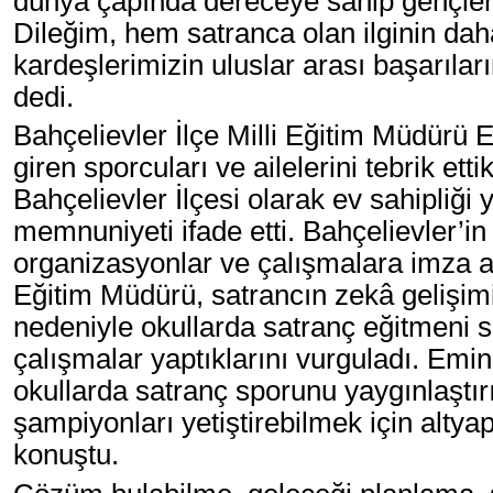
dünya çapında dereceye sahip gençler
Dileğim, hem satranca olan ilginin da
kardeşlerimizin uluslar arası başarılar
dedi.
Bahçelievler İlçe Milli Eğitim Müdürü 
giren sporcuları ve ailelerini tebrik et
Bahçelievler İlçesi olarak ev sahipliğ
memnuniyeti ifade etti. Bahçelievler’in
organizasyonlar ve çalışmalara imza attı
Eğitim Müdürü, satrancın zekâ gelişim
nedeniyle okullarda satranç eğitmeni sa
çalışmalar yaptıklarını vurguladı. Emin
okullarda satranç sporunu yaygınlaştır
şampiyonları yetiştirebilmek için alty
konuştu.