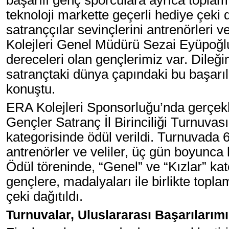
başarılı genç sporculara ayrıca topla
teknoloji markette geçerli hediye çeki d
satranççılar sevinçlerini antrenörleri v
Kolejleri Genel Müdürü Sezai Eyüpoğlu
dereceleri olan gençlerimiz var. Dileği
satrançtaki dünya çapındaki bu başarıl
konuştu.
ERA Kolejleri Sponsorluğu’nda gerçekle
Gençler Satranç İl Birinciliği Turnuvası’
kategorisinde ödül verildi. Turnuvada 
antrenörler ve veliler, üç gün boyunca 
Ödül töreninde, “Genel” ve “Kızlar” ka
gençlere, madalyaları ile birlikte topl
çeki dağıtıldı.
Turnuvalar, Uluslararası Başarılarımı