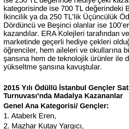
ise 250 TL değerinde hediye çeki kazan
kategorisinde ise 700 TL değerindeki B
İkincilik ya da 250 TL’lik Üçüncülük Ödü
Dördüncü ve Beşinci olanlar ise 100’e
kazandılar. ERA Kolejleri tarafından ver
marketinde geçerli hediye çekleri olduğ
öğrenciler, hem aileleri ve okullarına 
şansına hem de teknolojik ürünler ile d
yükseltme şansına kavuştular.
2015 Yılı Ödüllü İstanbul Gençler Satr
Turnuvası’nda Madalya Kazananlar
Genel Ana Kategorisi/ Gençler:
1. Ataberk Eren,
2. Mazhar Kutay Yargıcı,