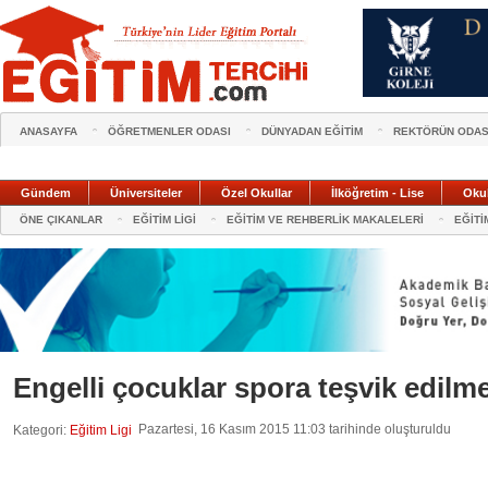
ANASAYFA
ÖĞRETMENLER ODASI
DÜNYADAN EĞİTİM
REKTÖRÜN ODAS
Gündem
Üniversiteler
Özel Okullar
İlköğretim - Lise
Oku
ÖNE ÇIKANLAR
EĞİTİM LİGİ
EĞİTİM VE REHBERLİK MAKALELERİ
EĞİTİ
Engelli çocuklar spora teşvik edilme
Pazartesi, 16 Kasım 2015 11:03 tarihinde oluşturuldu
Kategori:
Eğitim Ligi