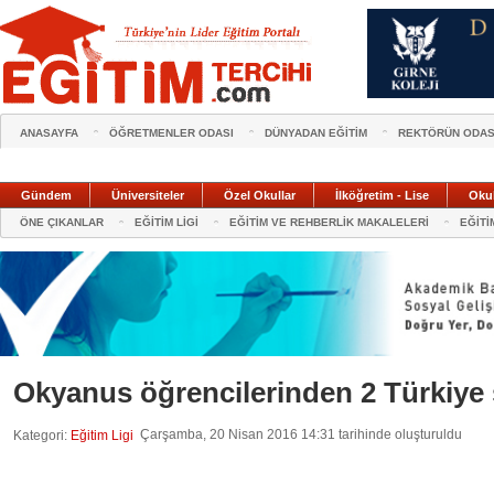
ANASAYFA
ÖĞRETMENLER ODASI
DÜNYADAN EĞİTİM
REKTÖRÜN ODAS
Gündem
Üniversiteler
Özel Okullar
İlköğretim - Lise
Oku
ÖNE ÇIKANLAR
EĞİTİM LİGİ
EĞİTİM VE REHBERLİK MAKALELERİ
EĞİTİ
Okyanus öğrencilerinden 2 Türkiy
Çarşamba, 20 Nisan 2016 14:31 tarihinde oluşturuldu
Kategori:
Eğitim Ligi