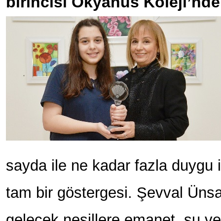
birincisi Okyanus Koleji’nde
sayda ile ne kadar fazla duygu i
tam bir göstergesi. Şevval Üns
gelecek nesillere emanet, su v