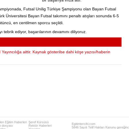
bir başarıya imza attı.
Şampiyonada, Futsal Unilig Türkiye Şampiyonu olan Bayan Futsal
rk Üniversitesi Bayan Futsal takımını penaltı atışları sonunda 6-5
üncü, en centilmen sporcu seçildi.
 tebrik ediyor, başarılarının devamını diliyoruz.
Yayıncılığa aittir. Kaynak gösterilse dahi köşe yazısı/haberin
en Eğitim Haberleri
Şeref Kürsüsü
Egitimtercihi.com
m dosyası
Rektör Haberleri
5846 Sayılı Telif Hakları Kanunu gereğince