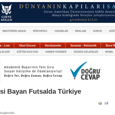
REKTÖRÜN ODASI
RÖPORTAJ
YAZARLAR
REKLAM
KÜNYE
EĞİ
m - Lise
Okul Öncesi
Dershaneler
Sınavlar - Rehberlik
Burs R
ALELERİ
EĞİTİM DOSYASI
HABER GÖNDER
SİZDEN GELENLER
MOBIL
si Bayan Futsalda Türkiye
oluşturuldu