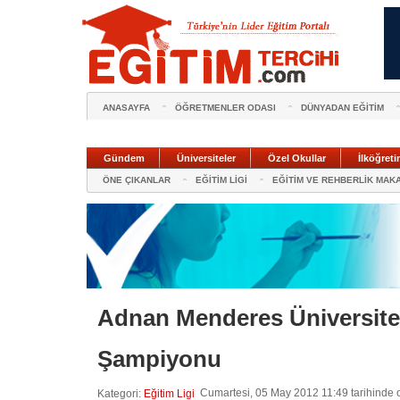
ANASAYFA
ÖĞRETMENLER ODASI
DÜNYADAN EĞİTİM
Gündem
Üniversiteler
Özel Okullar
İlköğreti
ÖNE ÇIKANLAR
EĞİTİM LİGİ
EĞİTİM VE REHBERLİK MAK
Adnan Menderes Üniversite
Şampiyonu
Cumartesi, 05 May 2012 11:49 tarihinde 
Kategori:
Eğitim Ligi