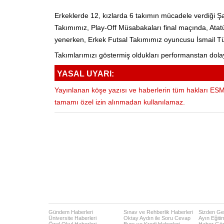
Erkeklerde 12, kızlarda 6 takımın mücadele verdiği 
Takımımız, Play-Off Müsabakaları final maçında, Atatü
yenerken, Erkek Futsal Takımımız oyuncusu İsmail Tüt
Takımlarımızı göstermiş oldukları performanstan dolayı
YASAL UYARI:
Yayınlanan köşe yazısı ve haberlerin tüm hakları ESM 
tamamı özel izin alınmadan kullanılamaz.
Gündem Haberleri
Sınav ve Rehberlik Haberleri
Sizden Gel
Üniversite Haberleri
Oktay Aydın ile Soru Cevap
Ayın Eğiti