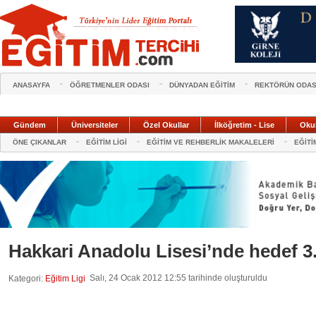
ANASAYFA
ÖĞRETMENLER ODASI
DÜNYADAN EĞİTİM
REKTÖRÜN ODAS
Gündem
Üniversiteler
Özel Okullar
İlköğretim - Lise
Oku
ÖNE ÇIKANLAR
EĞİTİM LİGİ
EĞİTİM VE REHBERLİK MAKALELERİ
EĞİTİ
Hakkari Anadolu Lisesi’nde hedef 3.
Salı, 24 Ocak 2012 12:55 tarihinde oluşturuldu
Kategori:
Eğitim Ligi