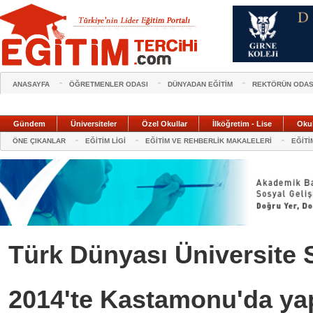
ANASAYFA
ÖĞRETMENLER ODASI
DÜNYADAN EĞİTİM
REKTÖRÜN ODAS
Gündem
Üniversiteler
Özel Okullar
İlköğretim - Lise
Oku
ÖNE ÇIKANLAR
EĞİTİM LİGİ
EĞİTİM VE REHBERLİK MAKALELERİ
EĞİTİ
Türk Dünyası Üniversite 
2014'te Kastamonu'da ya