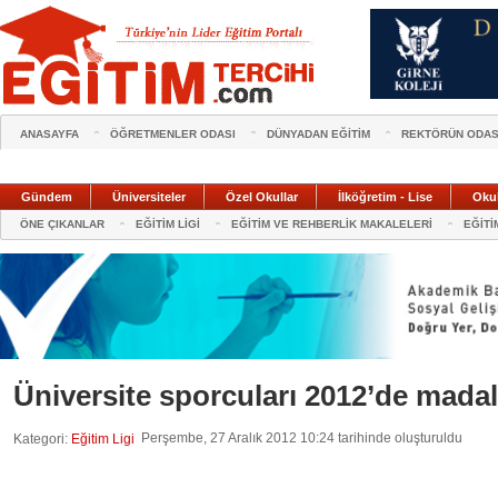
ANASAYFA
ÖĞRETMENLER ODASI
DÜNYADAN EĞİTİM
REKTÖRÜN ODAS
Gündem
Üniversiteler
Özel Okullar
İlköğretim - Lise
Oku
ÖNE ÇIKANLAR
EĞİTİM LİGİ
EĞİTİM VE REHBERLİK MAKALELERİ
EĞİTİ
Üniversite sporcuları 2012’de madaly
Perşembe, 27 Aralık 2012 10:24 tarihinde oluşturuldu
Kategori:
Eğitim Ligi