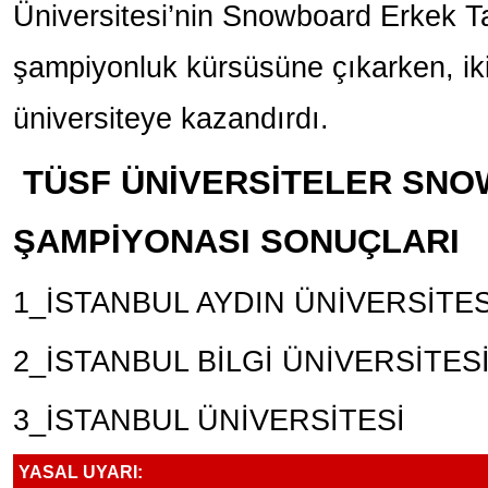
Üniversitesi’nin Snowboard Erkek Ta
şampiyonluk kürsüsüne çıkarken, ik
üniversiteye kazandırdı.
TÜSF ÜNİVERSİTELER SNO
ŞAMPİYONASI SONUÇLARI
1_İSTANBUL AYDIN ÜNİVER
2_İSTANBUL BİLGİ ÜNİVER
3_İSTANBUL ÜNİVERSİ
YASAL UYARI: