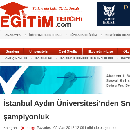
ANASAYFA
ÖĞRETMENLER ODASI
DÜNYADAN EĞİTİM
REKTÖRÜN ODAS
Gündem
Üniversiteler
Özel Okullar
İlköğretim - Lise
Oku
ÖNE ÇIKANLAR
EĞİTİM LİGİ
EĞİTİM VE REHBERLİK MAKALELERİ
EĞİTİ
İstanbul Aydın Üniversitesi’nden S
şampiyonluk
Pazartesi, 05 Mart 2012 12:09 tarihinde oluşturuldu
Kategori:
Eğitim Ligi