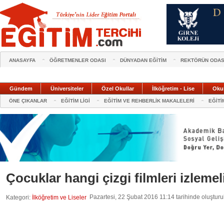
ANASAYFA
ÖĞRETMENLER ODASI
DÜNYADAN EĞİTİM
REKTÖRÜN ODAS
Gündem
Üniversiteler
Özel Okullar
İlköğretim - Lise
Oku
ÖNE ÇIKANLAR
EĞİTİM LİGİ
EĞİTİM VE REHBERLİK MAKALELERİ
EĞİTİ
Çocuklar hangi çizgi filmleri izlemel
Pazartesi, 22 Şubat 2016 11:14 tarihinde oluşturu
Kategori:
İlköğretim ve Liseler