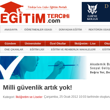
ANASAYFA
ÖĞRETMENLER ODASI
DÜNYADAN EĞİTİM
REKTÖRÜN ODAS
Gündem
Üniversiteler
Özel Okullar
İlköğretim - Lise
Oku
ÖNE ÇIKANLAR
EĞİTİM LİGİ
EĞİTİM VE REHBERLİK MAKALELERİ
EĞİTİ
Milli güvenlik artık yok!
Çarşamba, 25 Ocak 2012 10:03 tarihinde oluştur
Kategori:
İlköğretim ve Liseler