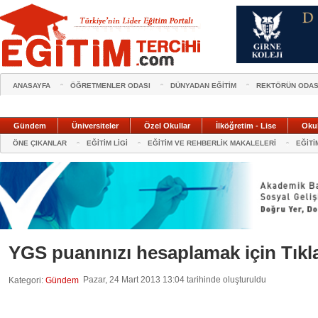
ANASAYFA
ÖĞRETMENLER ODASI
DÜNYADAN EĞİTİM
REKTÖRÜN ODAS
Gündem
Üniversiteler
Özel Okullar
İlköğretim - Lise
Oku
ÖNE ÇIKANLAR
EĞİTİM LİGİ
EĞİTİM VE REHBERLİK MAKALELERİ
EĞİTİ
YGS puanınızı hesaplamak için Tıkl
Pazar, 24 Mart 2013 13:04 tarihinde oluşturuldu
Kategori:
Gündem