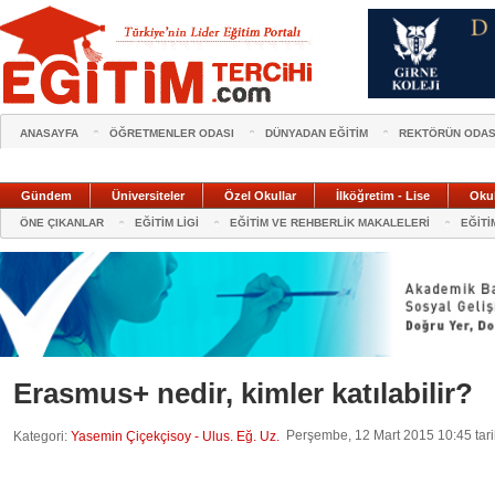
ANASAYFA
ÖĞRETMENLER ODASI
DÜNYADAN EĞİTİM
REKTÖRÜN ODAS
Gündem
Üniversiteler
Özel Okullar
İlköğretim - Lise
Oku
ÖNE ÇIKANLAR
EĞİTİM LİGİ
EĞİTİM VE REHBERLİK MAKALELERİ
EĞİTİ
Erasmus+ nedir, kimler katılabilir?
Perşembe, 12 Mart 2015 10:45 tari
Kategori:
Yasemin Çiçekçisoy - Ulus. Eğ. Uz.