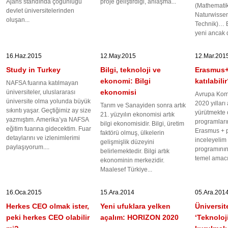
Ajans standında çoğunluğu
proje geliştirdiği, anlaşma...
(Mathematik,
devlet üniversitelerinden
Naturwissen
oluşan...
Technik)… B
yeni ancak 
16.Haz.2015
12.May.2015
12.Mar.201
Study in Turkey
Bilgi, teknoloji ve
Erasmus+ 
ekonomi: Bilgi
katılabili
NAFSA fuarına katılmayan
ekonomisi
üniversiteler, uluslararası
Avrupa Kom
üniversite olma yolunda büyük
2020 yılları
Tarım ve Sanayiden sonra artık
sıkıntı yaşar. Geçtiğimiz ay size
yürütmekte
21. yüzyılın ekonomisi artık
yazmıştım. Amerika’ya NAFSA
programları
bilgi ekonomisidir. Bilgi, üretim
eğitim fuarına gidecektim. Fuar
Erasmus + p
faktörü olmuş, ülkelerin
detaylarını ve izlenimlerimi
inceleyelim
gelişmişlik düzeyini
paylaşıyorum....
programını
belirlemektedir. Bilgi artık
temel amacı
ekonominin merkezidir.
Maalesef Türkiye...
16.Oca.2015
15.Ara.2014
05.Ara.201
Herkes CEO olmak ister,
Yeni ufuklara yelken
Üniversit
peki herkes CEO olabilir
açalım: HORIZON 2020
‘Teknoloji