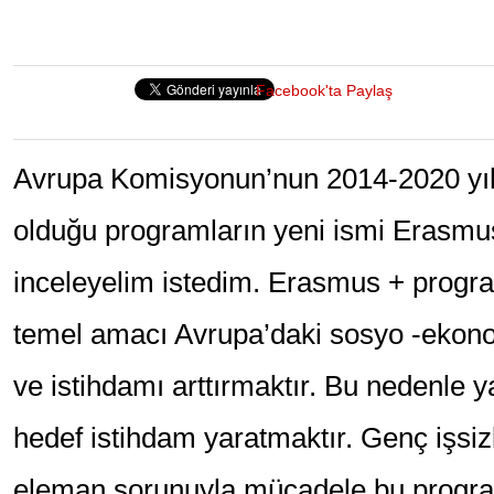
Facebook'ta Paylaş
Avrupa Komisyonun’nun 2014-2020 yıll
olduğu programların yeni ismi Erasmu
inceleyelim istedim. Erasmus + progr
temel amacı Avrupa’daki sosyo -ekon
ve istihdamı arttırmaktır. Bu nedenle y
hedef istihdam yaratmaktır. Genç işsizl
eleman sorunuyla mücadele bu program