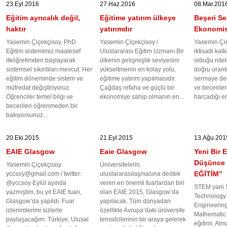
23.Eyl.2016
27.Haz.2016
08.Mar.201
Eğitim ayrıcalık değil,
Eğitime yatırım ülkeye
Beşeri Se
haktır
yatırımdır
Ekonomis
Yasemin Çiçekçisoy, PhD
Yasemin Çiçekçisoy /
Yasemin Çiç
Eğitim sistemimiz maalesef
Uluslararası Eğitim Uzmanı Bir
iktisadi kal
ilköğretimden başlayarak
ülkenin gelişmişlik seviyesini
olduğu nitel
sistemsel sıkıntıları mevcut. Her
yükseltmenin en kolay yolu,
doğru orantı
eğitim döneminde sistem ve
eğitime yatırım yapılmasıdır.
sermaye dedi
müfredat değiştiriyoruz.
Çağdaş refaha ve güçlü bir
ve beceriler
Öğrenciler temel bilgi ve
ekonomiye sahip olmanın en...
harcadığı ene
becerileri öğrenmeden bir
bakıyorsunuz...
20.Eki.2015
21.Eyl.2015
13.Ağu.201
EAIE Glasgow
Eaie Glasgow
Yeni Bir 
Düşünce 
Yasemin Çiçekçisoy
Üniversitelerin
EĞİTİM”
yccsoy@gmail.com
/ twitter:
uluslararasılaşmasına destek
@yccsoy Eylül ayında
veren en önemli fuarlardan biri
STEM yani S
yazmıştım, bu yıl EAIE fuarı,
olan EAIE 2015, Glasgow’da
Technology 
Glasgow’da yapıldı. Fuar
yapılacak. Tüm dünyadan
Engineering
izlenimlerimi sizlerle
özellikle Avrupa’daki üniversite
Mathematic 
paylaşacağım. Türkiye, Ulusal
temsilcilerinin bir araya gelerek
eğitimi, Al