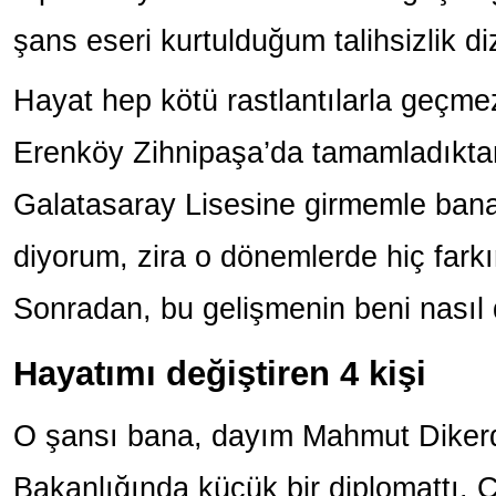
şans eseri kurtulduğum talihsizlik di
Hayat hep kötü rastlantılarla geçmez 
Erenköy Zihnipaşa’da tamamladıkta
Galatasaray Lisesine girmemle ban
diyorum, zira o dönemlerde hiç far
Sonradan, bu gelişmenin beni nasıl d
Hayatımı değiştiren 4 kişi
O şansı bana, dayım Mahmut Dikerde
Bakanlığında küçük bir diplomattı. 