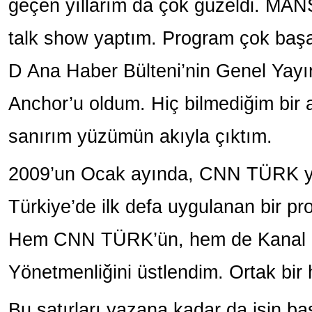
geçen yıllarım da çok güzeldi. MANŞ
talk show yaptım. Program çok başar
D Ana Haber Bülteni’nin Genel Yayı
Anchor’u oldum. Hiç bilmediğim bir a
sanırım yüzümün akıyla çıktım.
2009’un Ocak ayında, CNN TÜRK ye
Türkiye’de ilk defa uygulanan bir pro
Hem CNN TÜRK’ün, hem de Kanal D
Yönetmenliğini üstlendim. Ortak bir
Bu satırları yazana kadar da işin b