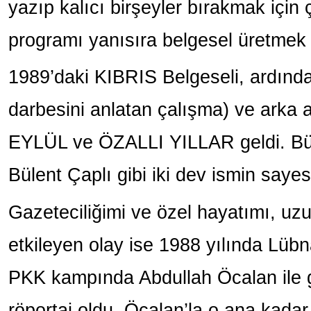
yazıp kalıcı birşeyler bırakmak için
programı yanısıra belgesel üretmek 
1989’daki KIBRIS Belgeseli, ardı
darbesini anlatan çalışma) ve arka
EYLÜL ve ÖZALLI YILLAR geldi. Bü
Bülent Çaplı gibi iki dev ismin sayes
Gazeteciliğimi ve özel hayatımı, uz
etkileyen olay ise 1988 yılında Lüb
PKK kampında Abdullah Öcalan ile ge
röportaj oldu. Öcalan’la o ana kad