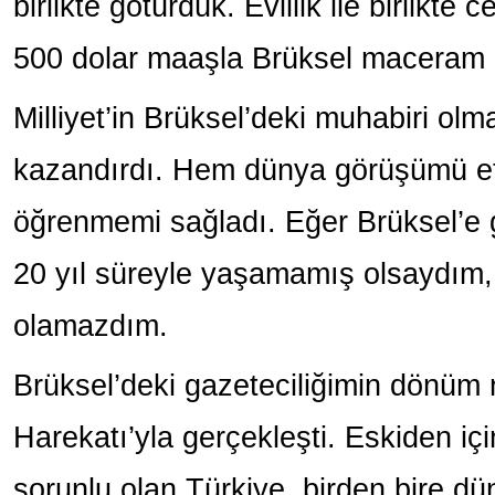
birlikte götürdük. Evlilik ile birlikte 
500 dolar maaşla Brüksel maceram 
Milliyet’in Brüksel’deki muhabiri ol
kazandırdı. Hem dünya görüşümü et
öğrenmemi sağladı. Eğer Brüksel’e 
20 yıl süreyle yaşamamış olsaydım,
olamazdım.
Brüksel’deki gazeteciliğimin dönüm 
Harekatı’yla gerçekleşti. Eskiden için
sorunlu olan Türkiye, birden bire d