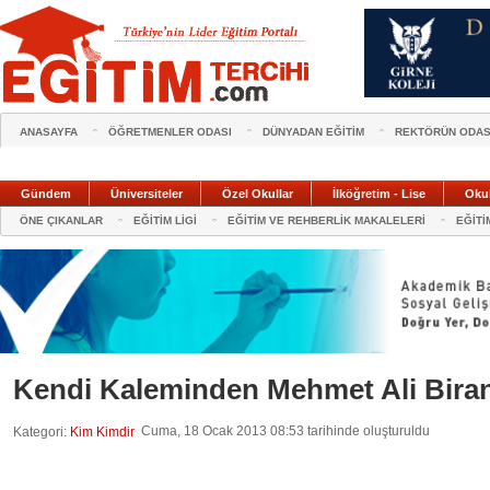
ANASAYFA
ÖĞRETMENLER ODASI
DÜNYADAN EĞİTİM
REKTÖRÜN ODAS
Gündem
Üniversiteler
Özel Okullar
İlköğretim - Lise
Oku
ÖNE ÇIKANLAR
EĞİTİM LİGİ
EĞİTİM VE REHBERLİK MAKALELERİ
EĞİTİ
Kendi Kaleminden Mehmet Ali Bira
Cuma, 18 Ocak 2013 08:53 tarihinde oluşturuldu
Kategori:
Kim Kimdir