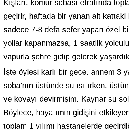
Kışları, kömür sobası etrafında top
geçirir, haftada bir yanan alt katta
sadece 7-8 defa sefer yapan özel bi
yollar kapanmazsa, 1 saatlik yolcul
vapurla şehre gidip gelerek yaşardık
İşte öylesi karlı bir gece, annem 3 
soba’nın üstünde su ısıtırken, üst
ve kovayı devirmişim. Kaynar su so
Böylece, hayatımın gidişini etkileyen
toplam 1 yılımı hastanelerde geçird