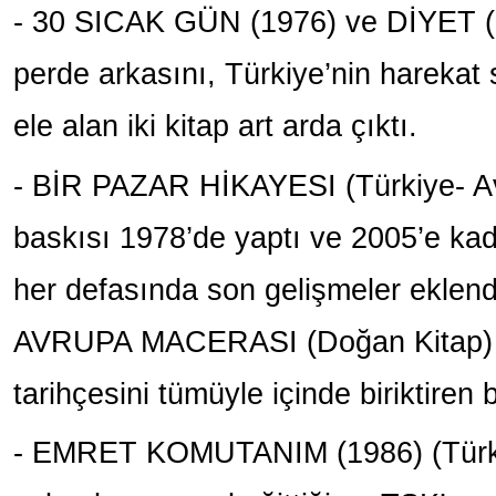
- 30 SICAK GÜN (1976) ve DİYET (1
perde arkasını, Türkiye’nin harekat s
ele alan iki kitap art arda çıktı.
- BİR PAZAR HİKAYESI (Türkiye- Avrup
baskısı 1978’de yaptı ve 2005’e kad
her defasında son gelişmeler ekl
AVRUPA MACERASI (Doğan Kitap) ad
tarihçesini tümüyle içinde biriktiren b
- EMRET KOMUTANIM (1986) (Türk Si