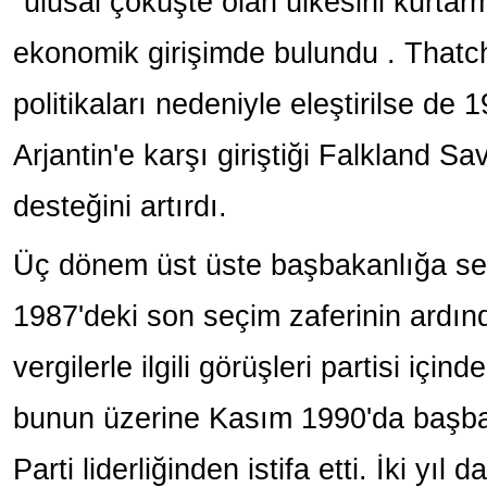
"ulusal çöküşte olan ülkesini kurtarma
ekonomik girişimde bulundu
. Thatc
politikaları nedeniyle eleştirilse de 
Arjantin'e karşı giriştiği Falkland Sa
desteğini artırdı.
Üç dönem üst üste başbakanlığa seç
1987'deki son seçim zaferinin ardı
vergilerle ilgili görüşleri partisi içi
bunun üzerine Kasım 1990'da başb
Parti liderliğinden istifa etti. İki yıl 