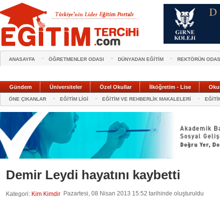
ANASAYFA
ÖĞRETMENLER ODASI
DÜNYADAN EĞİTİM
REKTÖRÜN ODAS
Gündem
Üniversiteler
Özel Okullar
İlköğretim - Lise
Oku
ÖNE ÇIKANLAR
EĞİTİM LİGİ
EĞİTİM VE REHBERLİK MAKALELERİ
EĞİTİ
Demir Leydi hayatını kaybetti
Pazartesi, 08 Nisan 2013 15:52 tarihinde oluşturuldu
Kategori:
Kim Kimdir