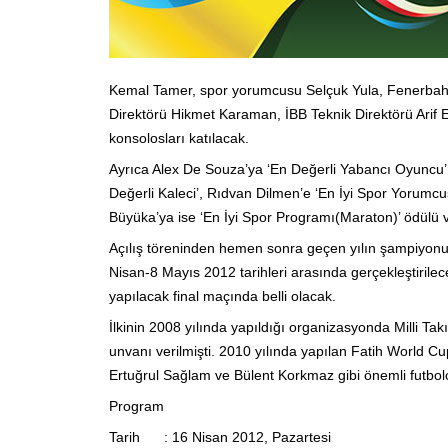
Kemal Tamer, spor yorumcusu Selçuk Yula, Fenerbahçe
Direktörü Hikmet Karaman, İBB Teknik Direktörü Arif 
konsolosları katılacak.
Ayrıca Alex De Souza’ya ‘En Değerli Yabancı Oyuncu’,
Değerli Kaleci’, Rıdvan Dilmen’e ‘En İyi Spor Yorumc
Büyüka’ya ise ‘En İyi Spor Programı(Maraton)’ ödülü v
Açılış töreninden hemen sonra geçen yılın şampiyonu 
Nisan-8 Mayıs 2012 tarihleri arasında gerçekleştiril
yapılacak final maçında belli olacak.
İlkinin 2008 yılında yapıldığı organizasyonda Milli Ta
unvanı verilmişti. 2010 yılında yapılan Fatih World 
Ertuğrul Sağlam ve Bülent Korkmaz gibi önemli futbolc
Program
Tarih : 16 Nisan 2012, Pazartesi