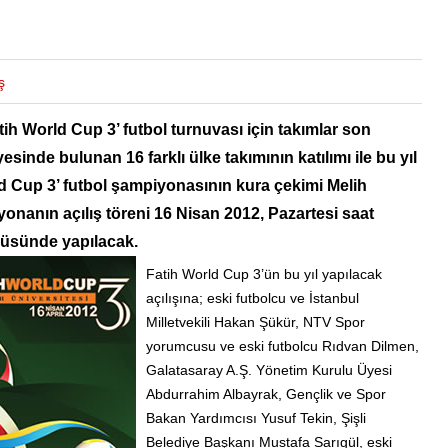
ş
ih World Cup 3’ futbol turnuvası için takımlar son
yesinde bulunan 16 farklı ülke takımının katılımı ile bu yıl
d Cup 3’ futbol şampiyonasının kura çekimi Melih
onanın açılış töreni 16 Nisan 2012, Pazartesi saat
üsünde yapılacak.
Fatih World Cup 3’ün bu yıl yapılacak
açılışına; eski futbolcu ve İstanbul
Milletvekili Hakan Şükür, NTV Spor
yorumcusu ve eski futbolcu Rıdvan Dilmen,
Galatasaray A.Ş. Yönetim Kurulu Üyesi
Abdurrahim Albayrak, Gençlik ve Spor
Bakan Yardımcısı Yusuf Tekin, Şişli
Belediye Başkanı Mustafa Sarıgül, eski