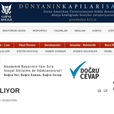
REKTÖRÜN ODASI
RÖPORTAJ
YAZARLAR
REKLAM
KÜNYE
EĞİ
m - Lise
Okul Öncesi
Dershaneler
Sınavlar - Rehberlik
Burs R
ALELERİ
EĞİTİM DOSYASI
HABER GÖNDER
SİZDEN GELENLER
MOBIL
ŞLIYOR
 oluşturuldu