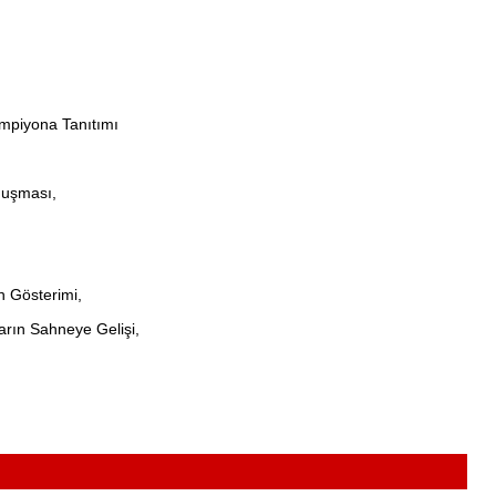
iyona Tanıtımı
nuşması,
 Gösterimi,
rın Sahneye Gelişi,