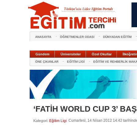
ANASAYFA
ÖĞRETMENLER ODASI
DÜNYADAN EĞİTİM
Gündem
Üniversiteler
Özel Okullar
İlköğreti
ÖNE ÇIKANLAR
EĞİTİM LİGİ
EĞİTİM VE REHBERLİK MAK
‘FATİH WORLD CUP 3’ BA
Cumartesi, 14 Nisan 2012 14:42 tarihinde
Kategori:
Eğitim Ligi