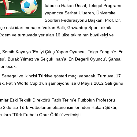
futbolcu Hakan Ünsal, Telegol Programı
yapımcısı Serhat Ulueren, Üniversite
Sporları Federasyonu Başkanı Prof. Dr.
 eski idari menajeri Volkan Ballı, Gaziantep Spor Teknik
Erdem ve turnuvada yer alan 16 ülke takımının büyükelçi ve
 Semih Kaya’ya ‘En İyi Çıkış Yapan Oyuncu’, Tolga Zengin’e ‘En
usu’, Burak Yılmaz ve Selçuk İnan’a ‘En Değerli Oyuncu’, Şansal
erilecek.
Senegal ve ikincisi Türkiye gösteri maçı yapacak. Turnuva, 17
ecek. Fatih World Cup 3’ün şampiyonu ise 8 Mayıs 2012 Salı günü
kımlar Eski Teknik Direktörü Fatih Terim’e Futbolun Profesörü
Cup 2’de ise Türk Futbolunun efsane isimlerinden Hakan Şükür,
ulara ‘Türk Futbolu Onur Ödülü’ verilmişti.