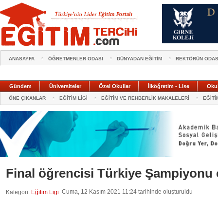
ANASAYFA
ÖĞRETMENLER ODASI
DÜNYADAN EĞİTİM
REKTÖRÜN ODAS
Gündem
Üniversiteler
Özel Okullar
İlköğretim - Lise
Oku
ÖNE ÇIKANLAR
EĞİTİM LİGİ
EĞİTİM VE REHBERLİK MAKALELERİ
EĞİTİ
Final öğrencisi Türkiye Şampiyonu 
Cuma, 12 Kasım 2021 11:24 tarihinde oluşturuldu
Kategori:
Eğitim Ligi