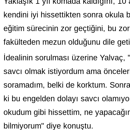
Yaklaşık 1 yıl komada kaldığını, 10 a
kendini iyi hissettikten sonra okula 
eğitim sürecinin zor geçtiğini, bu zo
fakülteden mezun olduğunu dile geti
İdealinin sorulması üzerine Yalvaç
savcı olmak istiyordum ama önceleri 
soramadım, belki de korktum. Sonra
ki bu engelden dolayı savcı olamı
okudum gibi hissettim, ne yapacağ
bilmiyorum" diye konuştu.