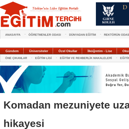
ANASAYFA
ÖĞRETMENLER ODASI
DÜNYADAN EĞİTİM
REKTÖRÜN ODAS
Gündem
Üniversiteler
Özel Okullar
İlköğretim - Lise
Oku
ÖNE ÇIKANLAR
EĞİTİM LİGİ
EĞİTİM VE REHBERLİK MAKALELERİ
EĞİTİ
Komadan mezuniyete uza
hikayesi