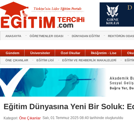
ANASAYFA
ÖĞRETMENLER ODASI
DÜNYADAN EĞİTİM
REKTÖRÜN ODAS
Gündem
Üniversiteler
Özel Okullar
İlköğretim - Lise
Oku
ÖNE ÇIKANLAR
EĞİTİM LİGİ
EĞİTİM VE REHBERLİK MAKALELERİ
EĞİTİ
Eğitim Dünyasına Yeni Bir Soluk: E
Salı, 01 Temmuz 2025 08:40 tarihinde oluşturuldu
Kategori:
Öne Çıkanlar