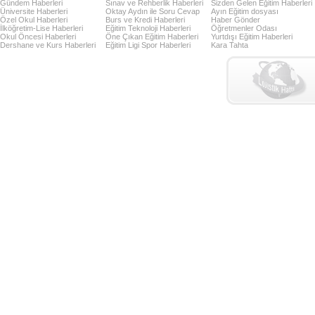
Gündem Haberleri
Sınav ve Rehberlik Haberleri
Sizden Gelen Eğitim Haberleri
Üniversite Haberleri
Oktay Aydın ile Soru Cevap
Ayın Eğitim dosyası
Özel Okul Haberleri
Burs ve Kredi Haberleri
Haber Gönder
İlköğretim-Lise Haberleri
Eğitim Teknoloji Haberleri
Öğretmenler Odası
Okul Öncesi Haberleri
Öne Çıkan Eğitim Haberleri
Yurtdışı Eğitim Haberleri
Dershane ve Kurs Haberleri
Eğitim Ligi Spor Haberleri
Kara Tahta