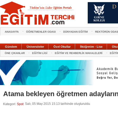
ANASAYFA
ÖĞRETMENLER ODASI
DÜNYADAN EĞİTİM
REKTÖRÜN ODAS
Gündem
Üniversiteler
Özel Okullar
İlköğretim - Lise
Oku
ÖNE ÇIKANLAR
EĞİTİM LİGİ
EĞİTİM VE REHBERLİK MAKALELERİ
EĞİTİ
Atama bekleyen öğretmen adayları
Salı, 05 May 2015 15:13 tarihinde oluşturuldu
Kategori:
Spot