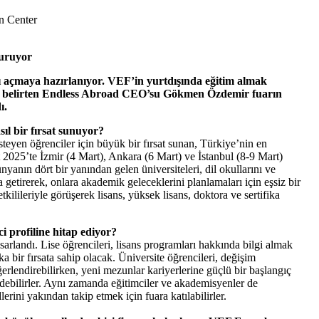
n Center
turuyor
ı açmaya hazırlanıyor. VEF’in yurtdışında eğitim almak
unu belirten Endless Abroad CEO’su Gökmen Özdemir fuarın
ı.
ıl bir fırsat sunuyor?
teyen öğrenciler için büyük bir fırsat sunan, Türkiye’nin en
rt 2025’te İzmir (4 Mart), Ankara (6 Mart) ve İstanbul (8-9 Mart)
anın dört bir yanından gelen üniversiteleri, dil okullarını ve
 getirerek, onlara akademik geleceklerini planlamaları için eşsiz bir
kilileriyle görüşerek lisans, yüksek lisans, doktora ve sertifika
 profiline hitap ediyor?
sarlandı. Lise öğrencileri, lisans programları hakkında bilgi almak
ka bir fırsata sahip olacak. Üniversite öğrencileri, değişim
ğerlendirebilirken, yeni mezunlar kariyerlerine güçlü bir başlangıç
debilirler. Aynı zamanda eğitimciler ve akademisyenler de
lerini yakından takip etmek için fuara katılabilirler.