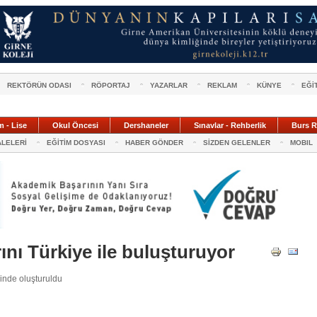
REKTÖRÜN ODASI
RÖPORTAJ
YAZARLAR
REKLAM
KÜNYE
EĞİ
m - Lise
Okul Öncesi
Dershaneler
Sınavlar - Rehberlik
Burs R
ALELERİ
EĞİTİM DOSYASI
HABER GÖNDER
SİZDEN GELENLER
MOBIL
rını Türkiye ile buluşturuyor
inde oluşturuldu