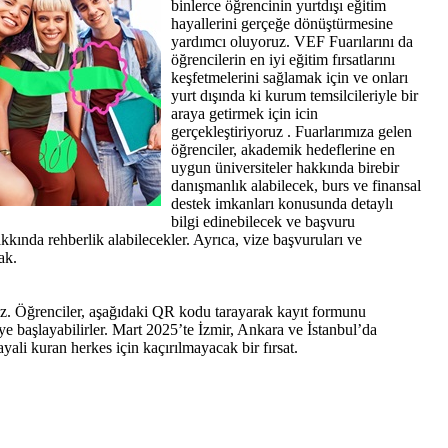
binlerce öğrencinin yurtdışı eğitim
hayallerini gerçeğe dönüştürmesine
yardımcı oluyoruz. VEF Fuarılarını da
öğrencilerin en iyi eğitim fırsatlarını
keşfetmelerini sağlamak için ve onları
yurt dışında ki kurum temsilcileriyle bir
araya getirmek için icin
gerçekleştiriyoruz . Fuarlarımıza gelen
öğrenciler, akademik hedeflerine en
uygun üniversiteler hakkında birebir
danışmanlık alabilecek, burs ve finansal
destek imkanları konusunda detaylı
bilgi edinebilecek ve başvuru
kkında rehberlik alabilecekler. Ayrıca, vize başvuruları ve
ak.
iz. Öğrenciler, aşağıdaki QR kodu tarayarak kayıt formunu
meye başlayabilirler. Mart 2025’te İzmir, Ankara ve İstanbul’da
yali kuran herkes için kaçırılmayacak bir fırsat.