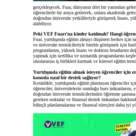
gerçekleşecek. Fuar, dünyanın dört bir yanından gelen 
öğrencilerle bir araya getirerek, onlara akademik gelece
doğrudan üniversite yetkilileriyle görüşerek lisans, yü
alabiliyor.
Peki VEF Fuarı’na kimler katılmalı? Hangi öğrenci
Fuar, yurtdışında eğitim almayı düşünen herkes için ta
ve üniversite temsilcileriyle birebir görüşmek için hari
programlarını, yüksek lisans ve doktora fırsatlarını de
yapmak için sertifika ve uzmanlık programlarını keşfe
uluslararası iş birlikleri kurmak ve küresel eğitim trend
Yurtdışında eğitim almak isteyen öğrenciler için 
konuda nasıl bir destek sağlıyor?
Kesinlikle, yurtdışında eğitim planlayan öğrenciler i
öğrenciler, üniversitelerin sunduğu burs imkanlarını, 
doğrudan üniversite temsilcilerinden öğrenme şansına 
gereken noktalar ve finansal destek imkanları hakkında 
bilinçli planlamalarına ve finansal süreçleri daha iyi 