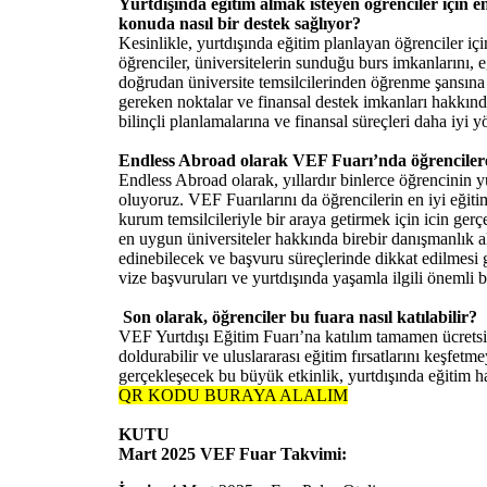
Yurtdışında eğitim almak isteyen öğrenciler için 
konuda nasıl bir destek sağlıyor?
Kesinlikle, yurtdışında eğitim planlayan öğrenciler i
öğrenciler, üniversitelerin sunduğu burs imkanlarını, 
doğrudan üniversite temsilcilerinden öğrenme şansına 
gereken noktalar ve finansal destek imkanları hakkında 
bilinçli planlamalarına ve finansal süreçleri daha iyi 
Endless Abroad olarak VEF Fuarı’nda öğrencilere 
Endless Abroad olarak, yıllardır binlerce öğrencinin 
oluyoruz. VEF Fuarılarını da öğrencilerin en iyi eğitim
kurum temsilcileriyle bir araya getirmek için icin gerç
en uygun üniversiteler hakkında birebir danışmanlık al
edinebilecek ve başvuru süreçlerinde dikkat edilmesi g
vize başvuruları ve yurtdışında yaşamla ilgili önemli b
Son olarak, öğrenciler bu fuara nasıl katılabilir?
VEF Yurtdışı Eğitim Fuarı’na katılım tamamen ücrets
doldurabilir ve uluslararası eğitim fırsatlarını keşfet
gerçekleşecek bu büyük etkinlik, yurtdışında eğitim ha
QR KODU BURAYA ALALIM
KUTU
Mart 2025 VEF Fuar Takvimi: