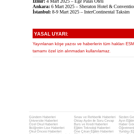
İzmir:
4 Mart 2025 – Ege Palas Oteli
Ankara:
6 Mart 2025 – Sheraton Hotel & Conventio
İstanbul:
8-9 Mart 2025 – InterContinental Taksim
YASAL UYARI:
Yayınlanan köşe yazısı ve haberlerin tüm hakları ESM 
tamamı özel izin alınmadan kullanılamaz.
Gündem Haberleri
Sınav ve Rehberlik Haberleri
Sizden Gel
Üniversite Haberleri
Oktay Aydın ile Soru Cevap
Ayın Eğiti
Özel Okul Haberleri
Burs ve Kredi Haberleri
Haber Gö
İlköğretim-Lise Haberleri
Eğitim Teknoloji Haberleri
Öğretmenl
Okul Öncesi Haberleri
Öne Çıkan Eğitim Haberleri
Yurtdışı E