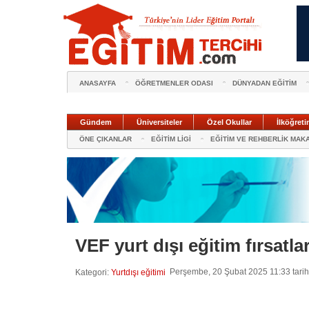
ANASAYFA
ÖĞRETMENLER ODASI
DÜNYADAN EĞİTİM
Gündem
Üniversiteler
Özel Okullar
İlköğreti
ÖNE ÇIKANLAR
EĞİTİM LİGİ
EĞİTİM VE REHBERLİK MAK
VEF yurt dışı eğitim fırsatla
Perşembe, 20 Şubat 2025 11:33 tarih
Kategori:
Yurtdışı eğitimi