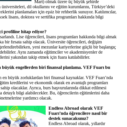
Mart) olmak üzere üç büyük şehirde
üniversiteleri, dil okullarını ve eğitim kurumlarını, Türkiye’deki
klerini planlamaları için eşsiz bir rehberlik sunuyor. Katılımcılar,
ksek lisans, doktora ve sertifika programları hakkında bilgi
 profiline hitap ediyor?
sarlandı. Lise öğrencileri, lisans programları hakkında bilgi almak
ka bir fırsata sahip olacak. Üniversite öğrencileri, değişim
ğerlendirebilirken, yeni mezunlar kariyerlerine güçlü bir başlangıç
debilirler. Aynı zamanda eğitimciler ve akademisyenler de
lerini yakından takip etmek için fuara katılabilirler.
en büyük engellerden biri finansal planlama. VEF Fuarı bu
çin en büyük zorluklardan biri finansal kaynaklar. VEF Fuarı’nda
eğitim kredilerini ve ekonomik olarak en avantajlı programları
sahip olacaklar. Ayrıca, burs başvurularında dikkat edilmesi
detaylı bilgi alabilecekler. Bu, öğrencilerin eğitimlerini daha
yönetmelerine yardımcı olacak.
Endless Abroad olarak VEF
Fuarı’nda öğrencilere nasıl bir
destek sunacaksınız?
Endless Abroad olarak, yıllardır