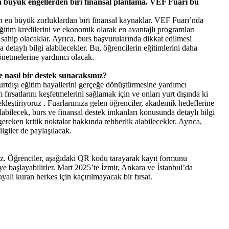
en büyük engellerden biri finansal planlama. VEF Fuarı bu
çin en büyük zorluklardan biri finansal kaynaklar. VEF Fuarı’nda
eğitim kredilerini ve ekonomik olarak en avantajlı programları
sahip olacaklar. Ayrıca, burs başvurularında dikkat edilmesi
detaylı bilgi alabilecekler. Bu, öğrencilerin eğitimlerini daha
yönetmelerine yardımcı olacak.
nasıl bir destek sunacaksınız?
yurtdışı eğitim hayallerini gerçeğe dönüştürmesine yardımcı
 fırsatlarını keşfetmelerini sağlamak için ve onları yurt dışında ki
ekleştiriyoruz . Fuarlarımıza gelen öğrenciler, akademik hedeflerine
abilecek, burs ve finansal destek imkanları konusunda detaylı bilgi
ereken kritik noktalar hakkında rehberlik alabilecekler. Ayrıca,
ilgiler de paylaşılacak.
iz. Öğrenciler, aşağıdaki QR kodu tarayarak kayıt formunu
meye başlayabilirler. Mart 2025’te İzmir, Ankara ve İstanbul’da
yali kuran herkes için kaçırılmayacak bir fırsat.