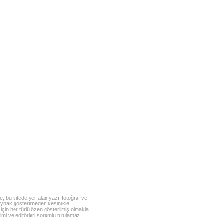
, bu sitede yer alan yazı, fotoğraf ve
ynak gösterilmeden kesinlikle
 için her türlü özen gösterilmiş olmakla
timi ve editörleri sorumlu tutulamaz.