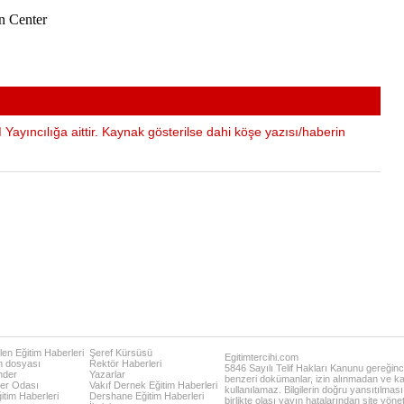
n Center
Yayıncılığa aittir. Kaynak gösterilse dahi köşe yazısı/haberin
en Eğitim Haberleri
Şeref Kürsüsü
Egitimtercihi.com
m dosyası
Rektör Haberleri
5846 Sayılı Telif Hakları Kanunu gereğince
nder
Yazarlar
benzeri dokümanlar, izin alınmadan ve ka
er Odası
Vakıf Dernek Eğitim Haberleri
kullanılamaz. Bilgilerin doğru yansıtılması
ğitim Haberleri
Dershane Eğitim Haberleri
birlikte olası yayın hatalarından site yöne