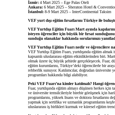
İzmir:
4 Mart 2025 – Ege Palas Oteli
Ankara:
6 Mart 2025 – Sheraton Hotel & Conventio
İstanbul:
8-9 Mart 2025 – InterContinental Taksim
VEF yurt dışı eğitim fırsatlarını Türkiye ile buluş
VEF Yurtdışı Eğitim Fuarı Mart ayında kapıların
isteyen öğrenciler için büyük bir fırsat sunduğ
sunduğu olanaklar hakkında sorularımızı yanıtlad
VEF Yurtdışı Eğitim Fuarı nedir ve öğrencilere nas
VEF Yurtdışı Eğitim Fuarı, yurtdışında eğitim almak is
kapsamlı uluslararası eğitim etkinliklerinden biri. Ma
olmak üzere üç büyük şehirde gerçekleşecek. Fuar, düny
eğitim kurumlarını, Türkiye’deki öğrencilerle bir araya
rehberlik sunuyor. Katılımcılar, doğrudan üniversite yet
programları hakkında bilgi alabiliyor.
Peki VEF Fuarı’na kimler katılmalı? Hangi öğrenci
Fuar, yurtdışında eğitim almayı düşünen herkes için ta
ve üniversite temsilcileriyle birebir görüşmek için hari
programlarını, yüksek lisans ve doktora fırsatlarını de
yapmak için sertifika ve uzmanlık programlarını keşfe
uluslararası iş birlikleri kurmak ve küresel eğitim trend