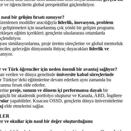
 ve öğrencilerin global perspektifini güçlendiriyor.
asıl bir gelişim fırsatı sunuyor?
düzenlenen modüller aracılığıyla
liderlik, inovasyon, problem
i geliştirmeleri için tasarlanmış çok yönlü bir gelişim programı.
eşen eğitim içerikleri; gençlerin uluslararası ortamlarda
çlendiriyor.
ası simülasyonlarına, proje üretim süreçlerine ve global mentorluk
ciler, geleceğin dünyasında ihtiyaç duyacakları
liderlik ve
anıyor.
e Türk öğrenciler için neden önemli bir avantaj sağlıyor?
an verilen ve dünya genelinde
üniversite kabul süreçlerinde
ler Türkiye’deki eğitimlerine devam ederken aynı zamanda bu
anma fırsatı elde ederler.
yerine
proje, sunum ve dönem içi performansa dayalı
bir
güçlü bir akademik portfolyo oluşturur ve Kanada, ABD, İngiltere
rular
yapabilirler. Kısacası OSSD, gençlerin dünya üniversitelerine
aj
elde etmelerini sağlar.
ÇLER
 ve okullar için nasıl bir değer oluşturduğunu