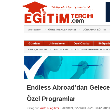
ANASAYFA
ÖĞRETMENLER ODASI
DÜNYADAN EĞİTİM
Gündem
Üniversiteler
Özel Okullar
İlköğreti
ÖNE ÇIKANLAR
EĞİTİM LİGİ
EĞİTİM VE REHBERLİK MAK
Endless Abroad’dan Geleceğ
Özel Programlar
Pazartesi, 22 Aralık 2025 10:42 tarih
Kategori:
Yurtdışı eğitimi