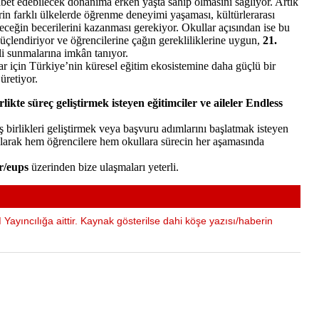
bet edebilecek donanıma erken yaşta sahip olmasını sağlıyor. Artık
erin farklı ülkelerde öğrenme deneyimi yaşaması, kültürlerarası
leceğin becerilerini kazanması gerekiyor. Okullar açısından ise bu
çlendiriyor ve öğrencilerine çağın gerekliliklerine uygun,
21.
i sunmalarına imkân tanıyor.
r için Türkiye’nin küresel eğitim ekosistemine daha güçlü bir
üretiyor.
te süreç geliştirmek isteyen eğitimciler ve aileler Endless
iş birlikleri geliştirmek veya başvuru adımlarını başlatmak isteyen
 olarak hem öğrencilere hem okullara sürecin her aşamasında
r/eups
üzerinden bize ulaşmaları yeterli.
Yayıncılığa aittir. Kaynak gösterilse dahi köşe yazısı/haberin