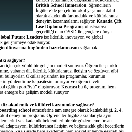
British School Immersion
, öğrencilerin
İngiltere’de gerçek bir okul yaşamına dahil
olarak akademik farkındalık ve kültürlerarası
deneyim kazanmalarını sağlıyor.
Kanada Çift
Lise Diploma Programı
, uluslararası
geçerliliği olan OSSD ile gençlere dünya
lobal Future Leaders
ise liderlik, inovasyon ve global
ek geliştirmeye odaklanıyor.
ğin dünyasına bugünden hazırlanmasını
sağlamak.
tkı sağlıyor?
ı için çok yönlü bir gelişim modeli sunuyor. Öğrenciler; farklı
e, yabancı dil, liderlik, kültürlerarası iletişim ve özgüven gibi
satı buluyorlar. Okullar açısından ise programlar, kurumun
rin yönlendirme kapasitesini artırıyor ve öğrenci–veli
lobal eğitim portföyü” oluşturuyor. Kısacası bu üç program, hem
ra entegre bir gelişim modeli sunuyor.
 tür akademik ve kültürel kazanımlar sağlıyor?
boarding school
atmosferine tam entegre olarak katılabildiği,
2, 4,
okul deneyimi programı. Öğrenciler İngiliz akranlarıyla aynı
öntemlerini ve akademik beklentileri birebir gözlemleme fırsatı
al adaptasyon, kültürlerarası iletişim ve bağımsızlık gibi becerilerin
 Immersion, kısa sürede hem akademik hem sosyal anlamda
gerçek bir