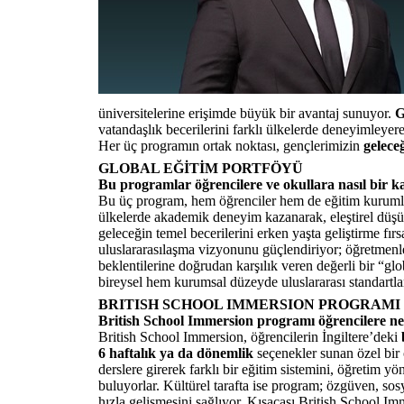
üniversitelerine erişimde büyük bir avantaj sunuyor.
G
vatandaşlık becerilerini farklı ülkelerde deneyimleyer
Her üç programın ortak noktası, gençlerimizin
gelece
GLOBAL EĞİTİM PORTFÖYÜ
Bu programlar öğrencilere ve okullara nasıl bir ka
Bu üç program, hem öğrenciler hem de eğitim kurumlar
ülkelerde akademik deneyim kazanarak, eleştirel düşünm
geleceğin temel becerilerini erken yaşta geliştirme fır
uluslararasılaşma vizyonunu güçlendiriyor; öğretmenle
beklentilerine doğrudan karşılık veren değerli bir “g
bireysel hem kurumsal düzeyde uluslararası standartla
BRITISH SCHOOL IMMERSION PROGRAMI
British School Immersion programı öğrencilere ne
British School Immersion, öğrencilerin İngiltere’deki
6 haftalık ya da dönemlik
seçenekler sunan özel bir 
derslere girerek farklı bir eğitim sistemini, öğretim y
buluyorlar. Kültürel tarafta ise program; özgüven, sosy
hızla gelişmesini sağlıyor. Kısacası British School