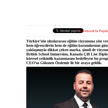
Facebook'ta Payla
Türkiye’nin uluslararası eğitim vizyonuna yön ve
hem öğrencilerin hem de eğitim kurumlarının gü
yaklaşımıyla dikkat çeken marka, şimdi de vizyoner
British School Immersion, Kanada Çift Lise Dipl
küresel yetkinlik kazanmasını hedefleyen bu pro
CEO’su Gökmen Özdemir ile bir araya geldik.