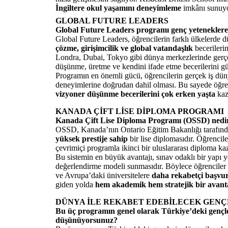
İngiltere okul yaşamını deneyimleme
imkânı sunuyor
GLOBAL FUTURE LEADERS
Global Future Leaders programı genç yeteneklere n
Global Future Leaders, öğrencilerin farklı ülkelerde 
çözme, girişimcilik ve global vatandaşlık
becerilerin
Londra, Dubai, Tokyo gibi dünya merkezlerinde gerçekl
düşünme, üretme ve kendini ifade etme becerilerini gü
Programın en önemli gücü, öğrencilerin gerçek iş düny
deneyimlerine doğrudan dahil olması. Bu sayede öğren
vizyoner düşünme becerilerini çok erken yaşta
kaz
KANADA ÇİFT LİSE DİPLOMA PROGRAMI
Kanada Çift Lise Diploma Programı (OSSD) nedir v
OSSD, Kanada’nın Ontario Eğitim Bakanlığı tarafınd
yüksek prestije sahip
bir lise diplomasıdır. Öğrenci
çevrimiçi programla ikinci bir uluslararası diploma kaz
Bu sistemin en büyük avantajı, sınav odaklı bir yapı 
değerlendirme modeli sunmasıdır. Böylece öğrenciler 
ve Avrupa’daki üniversitelere
daha rekabetçi başvu
giden yolda
hem akademik hem stratejik bir avant
DÜNYA İLE REKABET EDEBİLECEK GEN
Bu üç programın genel olarak Türkiye’deki gençler
düşünüyorsunuz?