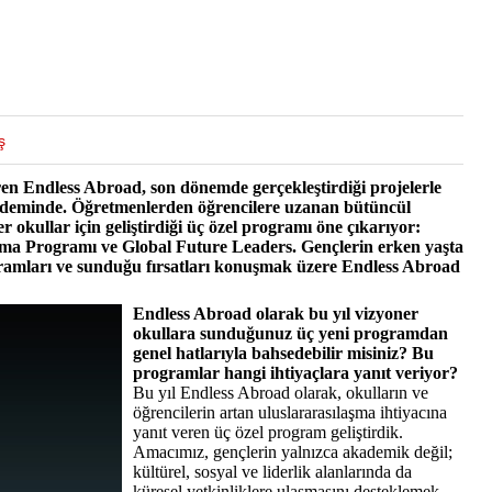
ş
ren Endless Abroad, son dönemde gerçekleştirdiği projelerle
ndeminde. Öğretmenlerden öğrencilere uzanan bütüncül
 okullar için geliştirdiği üç özel programı öne çıkarıyor:
oma Programı ve Global Future Leaders. Gençlerin erken yaşta
gramları ve sunduğu fırsatları konuşmak üzere Endless Abroad
Endless Abroad olarak bu yıl vizyoner
okullara sunduğunuz üç yeni programdan
genel hatlarıyla bahsedebilir misiniz? Bu
programlar hangi ihtiyaçlara yanıt veriyor?
Bu yıl Endless Abroad olarak, okulların ve
öğrencilerin artan uluslararasılaşma ihtiyacına
yanıt veren üç özel program geliştirdik.
Amacımız, gençlerin yalnızca akademik değil;
kültürel, sosyal ve liderlik alanlarında da
küresel yetkinliklere ulaşmasını desteklemek.