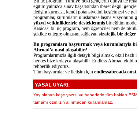
Bu üç program, Türkiye’deki gençlerin dünya ile reka
eğitim yalnızca sınav başarısından ibaret değil; gençl
iletişim kurması, kendi potansiyelini keşfetmesi ve ge
programlar, kurumların uluslararasılaşma vizyonunu gü
yüzyıl yetkinlikleriyle desteklenmiş
bir eğitim model
Kısacası bu üç program, hem öğrenciler hem de okulla
şekilde entegre olmasını sağlayan
stratejik bir değer
Bu programlara başvurmak veya kurumlarıyla birlik
Abroad’a nasıl ulaşabilir?
Programlarımızla ilgili detaylı bilgi almak, okul bazlı 
herkes bize kolayca ulaşabilir. Endless Abroad ekibi
rehberlik ediyoruz.
Tüm başvurular ve iletişim için
endlessabroad.com.t
YASAL UYARI:
Yayınlanan köşe yazısı ve haberlerin tüm hakları ESM 
tamamı özel izin alınmadan kullanılamaz.