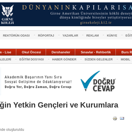
REKTÖRÜN ODASI
RÖPORTAJ
YAZARLAR
REKLAM
KÜNYE
EĞİ
m - Lise
Okul Öncesi
Dershaneler
Sınavlar - Rehberlik
Burs R
ALELERİ
EĞİTİM DOSYASI
HABER GÖNDER
SİZDEN GELENLER
MOBIL
in Yetkin Gençleri ve Kurumlara
inde oluşturuldu