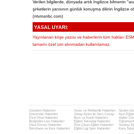
Verilen bilgilerde, dünyada artık İngilizce bilmenin ''
şirketlerin yarısının günlük konuşma dilinin İngilizce 
(ntvmsnbc.com)
YASAL UYARI:
Yayınlanan köşe yazısı ve haberlerin tüm hakları ESM 
tamamı özel izin alınmadan kullanılamaz.
Gündem Haberleri
Sınav ve Rehberlik Haberleri
Sizden Gel
Üniversite Haberleri
Oktay Aydın ile Soru Cevap
Ayın Eğiti
Özel Okul Haberleri
Burs ve Kredi Haberleri
Haber Gö
İlköğretim-Lise Haberleri
Eğitim Teknoloji Haberleri
Öğretmenl
Okul Öncesi Haberleri
Öne Çıkan Eğitim Haberleri
Yurtdışı E
Dershane ve Kurs Haberleri
Eğitim Ligi Spor Haberleri
Kara Taht