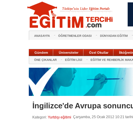
ANASAYFA
ÖĞRETMENLER ODASI
DÜNYADAN EĞİTİM
Gündem
Üniversiteler
Özel Okullar
İlköğreti
ÖNE ÇIKANLAR
EĞİTİM LİGİ
EĞİTİM VE REHBERLİK MAK
İngilizce'de Avrupa sonunc
Çarşamba, 25 Ocak 2012 10:21 tarihi
Kategori:
Yurtdışı eğitimi