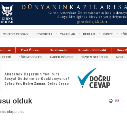
REKTÖRÜN ODASI
RÖPORTAJ
YAZARLAR
REKLAM
KÜNYE
EĞİ
m - Lise
Okul Öncesi
Dershaneler
Sınavlar - Rehberlik
Burs R
ALELERİ
EĞİTİM DOSYASI
HABER GÖNDER
SİZDEN GELENLER
MOBIL
usu olduk
nde oluşturuldu