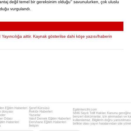
avantaj değil temel bir gereksinim olduğu'' savunulurken, çok uluslu
olduğu vurgulandı.
Yayıncılığa aittir. Kaynak gösterilse dahi köşe yazısı/haberin
en Eğitim Haberleri
Şeref Kürsüsü
Egitimtercihi.com
m dosyası
Rektör Haberleri
5846 Sayılı Telif Hakları Kanunu gereğince
nder
Yazarlar
benzeri dokümanlar, izin alınmadan ve ka
er Odası
Vakıf Dernek Eğitim Haberleri
kullanılamaz. Bilgilerin doğru yansıtılması
ğitim Haberleri
Dershane Eğitim Haberleri
birlikte olası yayın hatalarından site yöne
a
İletişim