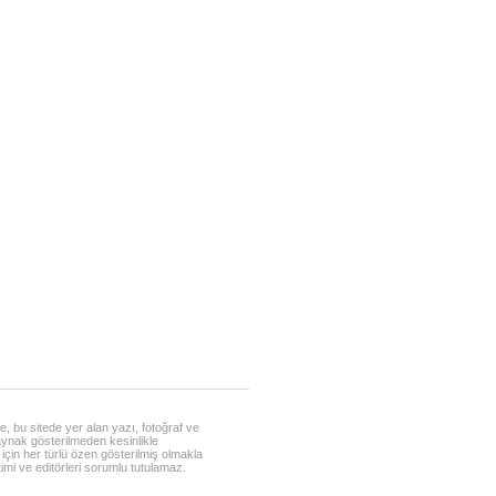
, bu sitede yer alan yazı, fotoğraf ve
ynak gösterilmeden kesinlikle
 için her türlü özen gösterilmiş olmakla
timi ve editörleri sorumlu tutulamaz.