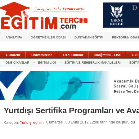
ANASAYFA
ÖĞRETMENLER ODASI
DÜNYADAN EĞİTİM
REKTÖRÜN ODAS
Gündem
Üniversiteler
Özel Okullar
İlköğretim - Lise
Oku
ÖNE ÇIKANLAR
EĞİTİM LİGİ
EĞİTİM VE REHBERLİK MAKALELERİ
EĞİTİ
Yurtdışı Sertifika Programları ve Ava
Cumartesi, 08 Eylül 2012 12:08 tarihinde oluşturuldu
Kategori:
Yurtdışı eğitimi