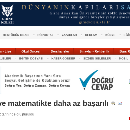
REKTÖRÜN ODASI
RÖPORTAJ
YAZARLAR
REKLAM
KÜNYE
EĞİ
m - Lise
Okul Öncesi
Dershaneler
Sınavlar - Rehberlik
Burs R
ALELERİ
EĞİTİM DOSYASI
HABER GÖNDER
SİZDEN GELENLER
MOBIL
e matematikte daha az başarılı
tarihinde oluşturuldu