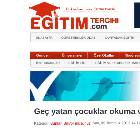
ANASAYFA
ÖĞRETMENLER ODASI
DÜNYADAN EĞİTİM
Gündem
Üniversiteler
Özel Okullar
İlköğreti
ÖNE ÇIKANLAR
EĞİTİM LİGİ
EĞİTİM VE REHBERLİK MAK
Geç yatan çocuklar okuma v
Salı, 09 Temmuz 2013 14:12 
Kategori:
Bunları Biliyor musunuz