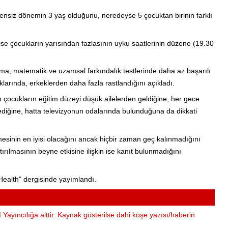
siz dönemin 3 yaş olduğunu, neredeyse 5 çocuktan birinin farklı
ise çocukların yarısından fazlasının uyku saatlerinin düzene (19.30
, matematik ve uzamsal farkındalık testlerinde daha az başarılı
arında, erkeklerden daha fazla rastlandığını açıkladı.
 çocukların eğitim düzeyi düşük ailelerden geldiğine, her gece
ediğine, hatta televizyonun odalarında bulunduğuna da dikkati
esinin en iyisi olacağını ancak hiçbir zaman geç kalınmadığını
rılmasının beyne etkisine ilişkin ise kanıt bulunmadığını
ealth" dergisinde yayımlandı.
Yayıncılığa aittir. Kaynak gösterilse dahi köşe yazısı/haberin