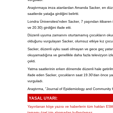
Araştırmaya imza atanlardan Amanda Sacker, en düzen
saatlerde yatağa girdiğini belirtti.
Londra Üniversitesi'nden Sacker, 7 yaşından itibaren 
ve 20.30) girdiğini ifade etti.
Düzenli uyuma zamanını oturtamamış çocukların okuma
olduğunu vurgulayan Sacker, olumsuz etkiye kız çocukl
Sacker, düzenli uyku saati olmayan ve gece geç yatan
okuyamadığına ve genellikle daha fazla televizyon izl
çekti.
Yatma saatlerinin erken dönemde düzenli hale getirilm
ifade eden Sacker, çocukların saat 19.30'dan önce yatı
vurguladı.
Araştırma, "Journal of Epidemiology and Community H
YASAL UYARI:
Yayınlanan köşe yazısı ve haberlerin tüm hakları ESM 
tamamı özel izin alınmadan kullanılamaz.