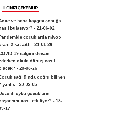
İLGİNİZİ ÇEKEBİLİR
Anne ve baba kaygısı çocuğa
nasıl bulaşıyor? - 21-06-02
Pandemide çocuklarda miyop
oranı 2 kat arttı - 21-01-26
COVID-19 salgını devam
ederken okula dönüş nasıl
olacak? - 20-08-26
Çocuk sağlığında doğru bilinen
7 yanlış - 20-02-05
Düzenli uyku çocukların
başarısını nasıl etkiliyor? - 18-
09-17