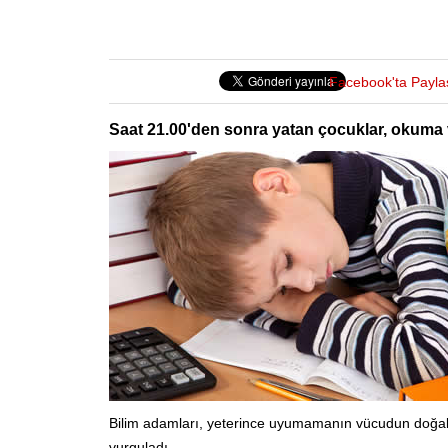
Facebook'ta Payla
Saat 21.00'den sonra yatan çocuklar, okuma 
Bilim adamları, yeterince uyumamanın vücudun doğal ri
vurguladı.