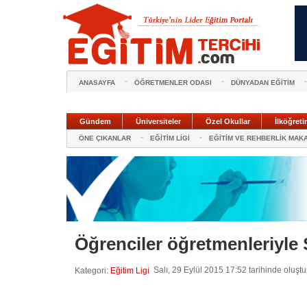
ANASAYFA
ÖĞRETMENLER ODASI
DÜNYADAN EĞİTİM
Gündem
Üniversiteler
Özel Okullar
İlköğreti
ÖNE ÇIKANLAR
EĞİTİM LİGİ
EĞİTİM VE REHBERLİK MAK
Öğrenciler öğretmenleriyle
Salı, 29 Eylül 2015 17:52 tarihinde oluşt
Kategori:
Eğitim Ligi