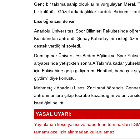
Genç bir takıma sahip olduklarını vurgulayan Meral, "
bir kulübüz. Güzel arkadaşlıklar kurduk. Birbirimizi anl
Lise öğrencisi de var
Anadolu Üniversitesi Spor Bilimleri Fakültesinde öğr
Kulübünden antrenör Şenay Kabadayı'nın isteği üzerine
destek verdiğini söyledi.
Dumlupınar Üniversitesi Beden Eğitimi ve Spor Yüksek
altyapısında yetiştikten sonra A Takım'a kadar yüksel
için Eskişehir'e gelip gidiyorum. Hentbol, bana çok şe
giydim" diye konuştu.
Mehmetçik Anadolu Lisesi 2'nci sınıf öğrencisi Cennet
antrenmanlara çıkıp tecrübe kazandığını ve üniversite
istediğini belirtti.
YASAL UYARI:
Yayınlanan köşe yazısı ve haberlerin tüm hakları ESM 
tamamı özel izin alınmadan kullanılamaz.