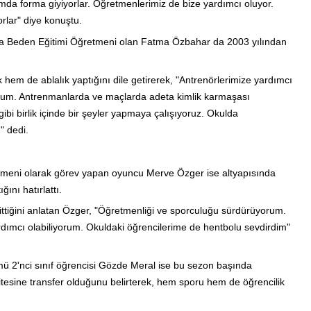
ımda forma giyiyorlar. Öğretmenlerimiz de bize yardımcı oluyor.
orlar" diye konuştu.
a Beden Eğitimi Öğretmeni olan Fatma Özbahar da 2003 yılından
em de ablalık yaptığını dile getirerek, "Antrenörlerimize yardımcı
rum. Antrenmanlarda ve maçlarda adeta kimlik karmaşası
ibi birlik içinde bir şeyler yapmaya çalışıyoruz. Okulda
" dedi.
meni olarak görev yapan oyuncu Merve Özger ise altyapısında
ğını hatırlattı.
gittiğini anlatan Özger, "Öğretmenliği ve sporculuğu sürdürüyorum.
ımcı olabiliyorum. Okuldaki öğrencilerime de hentbolu sevdirdim"
mü 2'nci sınıf öğrencisi Gözde Meral ise bu sezon başında
esine transfer olduğunu belirterek, hem sporu hem de öğrencilik