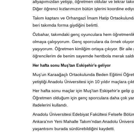
altyapımızdan yetişip, öğretmen oldular ve tekrar tak
Diğer öğrenci kızlarımızın bütün işlerini koordine ediy
Takım kaptanı ve Orhangazi İmam Hatip Ortaokulund
beri takımda forma giydiğini belirtti.
Özbahar, takımdaki genç oyunculara hem öğretmenlik h
olmaya çalışıyorum. Genç sporculara da örnek oluyo
yaşıyorum. Öğretmen kimliğim ortaya çıkıyor. Bir aile g
öğrencilerim de benim sayemde hentbola merak saldı
Her hafta sonu Muş'tan Eskişehir'e geliyor
Muş'un Karaağaçlı Ortaokulunda Beden Eğitimi Öğret
yetiştiği Anadolu Üniversitesi için 10 yıldır maçlara çıktı
Her hafta sonu maçlar için Muş'tan Eskişehir'e gelip 
Öğretmen olduğum için genç sporculara daha çok yard
ifadelerini kullandı.
Anadolu Üniversitesi Edebiyat Fakültesi Felsefe Bölü
Ankara'nın Yeni Mahalle Takım'ndan Anadolu Üniversit
yaşantısını burada sürdürebildiğini kaydetti.