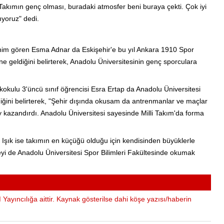
Takımın genç olması, buradaki atmosfer beni buraya çekti. Çok iyi
ıyoruz" dedi.
enim gören Esma Adnar da Eskişehir'e bu yıl Ankara 1910 Spor
 geldiğini belirterek, Anadolu Üniversitesinin genç sporculara
okulu 3'üncü sınıf öğrencisi Esra Ertap da Anadolu Üniversitesi
diğini belirterek, "Şehir dışında okusam da antrenmanlar ve maçlar
y kazandırdı. Anadolu Üniversitesi sayesinde Milli Takım'da forma
 Işık ise takımın en küçüğü olduğu için kendisinden büyüklerle
yi de Anadolu Üniversitesi Spor Bilimleri Fakültesinde okumak
Yayıncılığa aittir. Kaynak gösterilse dahi köşe yazısı/haberin