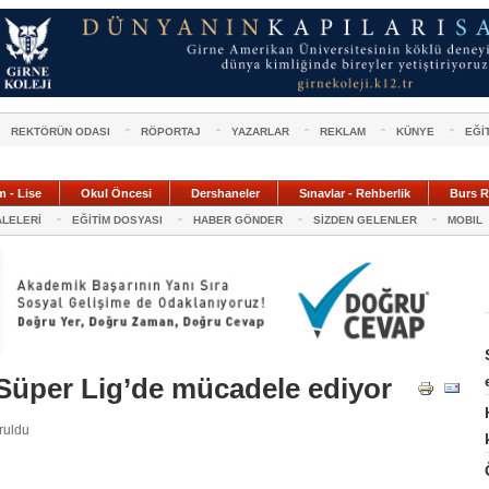
REKTÖRÜN ODASI
RÖPORTAJ
YAZARLAR
REKLAM
KÜNYE
EĞİ
m - Lise
Okul Öncesi
Dershaneler
Sınavlar - Rehberlik
Burs R
ALELERİ
EĞİTİM DOSYASI
HABER GÖNDER
SİZDEN GELENLER
MOBIL
 Süper Lig’de mücadele ediyor
uruldu