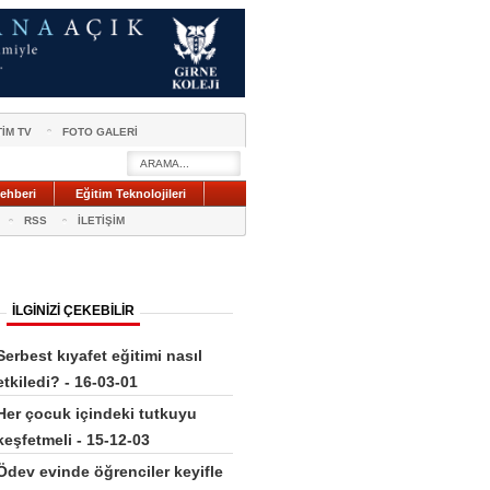
TİM TV
FOTO GALERİ
ehberi
Eğitim Teknolojileri
RSS
İLETİŞİM
İLGİNİZİ ÇEKEBİLİR
Serbest kıyafet eğitimi nasıl
etkiledi? - 16-03-01
Her çocuk içindeki tutkuyu
keşfetmeli - 15-12-03
Ödev evinde öğrenciler keyifle