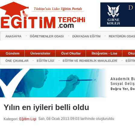
ANASAYFA
ÖĞRETMENLER ODASI
DÜNYADAN EĞİTİM
REKTÖRÜN ODAS
Gündem
Üniversiteler
Özel Okullar
İlköğretim - Lise
Oku
ÖNE ÇIKANLAR
EĞİTİM LİGİ
EĞİTİM VE REHBERLİK MAKALELERİ
EĞİTİ
Yılın en iyileri belli oldu
Salı, 08 Ocak 2013 09:03 tarihinde oluşturuldu
Kategori:
Eğitim Ligi