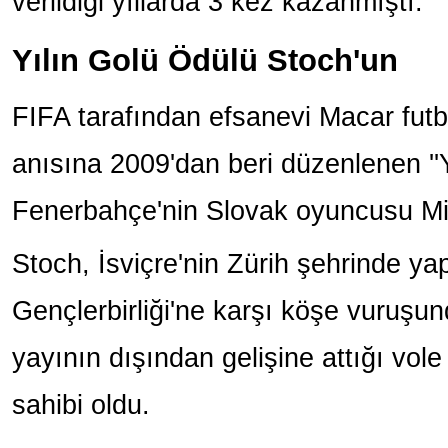
verildiği yıllarda 3 kez kazanmıştı.
Yılın Golü Ödülü Stoch'un
FIFA tarafından efsanevi Macar fut
anısına 2009'dan beri düzenlenen ''Y
Fenerbahçe'nin Slovak oyuncusu Mi
Stoch, İsviçre'nin Zürih şehrinde yap
Gençlerbirliği'ne karşı köşe vuruşu
yayının dışından gelişine attığı vol
sahibi oldu.