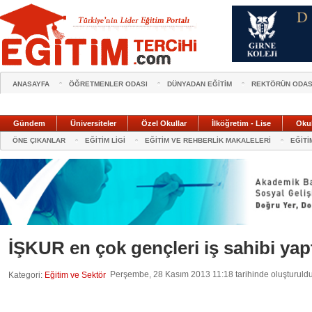
ANASAYFA
ÖĞRETMENLER ODASI
DÜNYADAN EĞİTİM
REKTÖRÜN ODAS
Gündem
Üniversiteler
Özel Okullar
İlköğretim - Lise
Oku
ÖNE ÇIKANLAR
EĞİTİM LİGİ
EĞİTİM VE REHBERLİK MAKALELERİ
EĞİTİ
İŞKUR en çok gençleri iş sahibi yap
Perşembe, 28 Kasım 2013 11:18 tarihinde oluşturuld
Kategori:
Eğitim ve Sektör