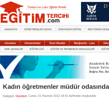
ANASAYFA
ÖĞRETMENLER ODASI
DÜNYADAN EĞİTİM
REKTÖRÜN ODAS
Gündem
Üniversiteler
Özel Okullar
İlköğretim - Lise
Oku
ÖNE ÇIKANLAR
EĞİTİM LİGİ
EĞİTİM VE REHBERLİK MAKALELERİ
EĞİTİ
Kadın öğretmenler müdür odasında b
Cuma, 01 Haziran 2012 16:41 tarihinde oluşturuldu
Kategori:
Gündem