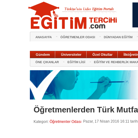
ANASAYFA
ÖĞRETMENLER ODASI
DÜNYADAN EĞİTİM
Gündem
Üniversiteler
Özel Okullar
İlköğreti
ÖNE ÇIKANLAR
EĞİTİM LİGİ
EĞİTİM VE REHBERLİK MAK
Öğretmenlerden Türk Mutfağ
Pazar, 17 Nisan 2016 16:11 tarih
Kategori:
Öğretmenler Odası