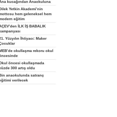
Ana kucağından Anaokuluna
Dilek Yetkin Akademi’nin
mottosu hem geleneksel hem
modern eğitim
AÇEV’den İLK İŞ BABALIK
kampanyası
21. Yüzyılın İhtiyacı: Maker
Çocuklar
MEB’de okullaşma rekoru okul
öncesinde
Okul öncesi okullaşmada
yüzde 300 artış oldu
Bin anaokulunda satranç
eğitimi verilecek