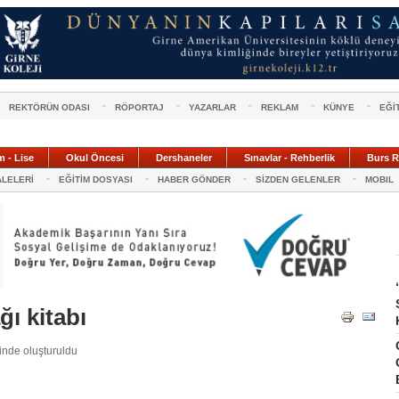
REKTÖRÜN ODASI
RÖPORTAJ
YAZARLAR
REKLAM
KÜNYE
EĞİ
m - Lise
Okul Öncesi
Dershaneler
Sınavlar - Rehberlik
Burs R
ALELERİ
EĞİTİM DOSYASI
HABER GÖNDER
SİZDEN GELENLER
MOBIL
ı kitabı
inde oluşturuldu