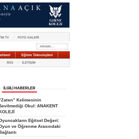
TİM TV
FOTO GALERİ
ehberi
Eğitim Teknolojileri
RSS
İLETİŞİM
İLGİLİ HABERLER
“Zaten” Kelimesinin
Sevilmediği Okul: ANAKENT
KOLEJİ
Oyuncakların Eğitsel Değeri:
Oyun ve Öğrenme Arasındaki
Bağlantı