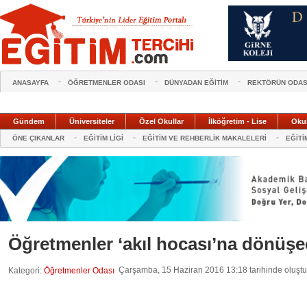
ANASAYFA
ÖĞRETMENLER ODASI
DÜNYADAN EĞİTİM
REKTÖRÜN ODAS
Gündem
Üniversiteler
Özel Okullar
İlköğretim - Lise
Oku
ÖNE ÇIKANLAR
EĞİTİM LİGİ
EĞİTİM VE REHBERLİK MAKALELERİ
EĞİTİ
Öğretmenler ‘akıl hocası’na dönüşe
Çarşamba, 15 Haziran 2016 13:18 tarihinde oluştu
Kategori:
Öğretmenler Odası