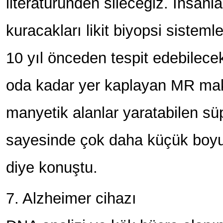
literatüründen sileceğiz. İnsanla
kuracakları likit biyopsi sisteml
10 yıl önceden tespit edebilec
oda kadar yer kaplayan MR mak
manyetik alanlar yaratabilen süp
sayesinde çok daha küçük boyutl
diye konuştu.
7. Alzheimer cihazı