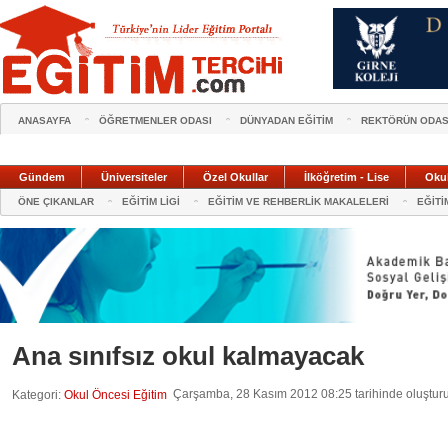
ANASAYFA
ÖĞRETMENLER ODASI
DÜNYADAN EĞİTİM
REKTÖRÜN ODAS
Gündem
Üniversiteler
Özel Okullar
İlköğretim - Lise
Oku
ÖNE ÇIKANLAR
EĞİTİM LİGİ
EĞİTİM VE REHBERLİK MAKALELERİ
EĞİTİ
Ana sınıfsız okul kalmayacak
Çarşamba, 28 Kasım 2012 08:25 tarihinde oluştur
Kategori:
Okul Öncesi Eğitim