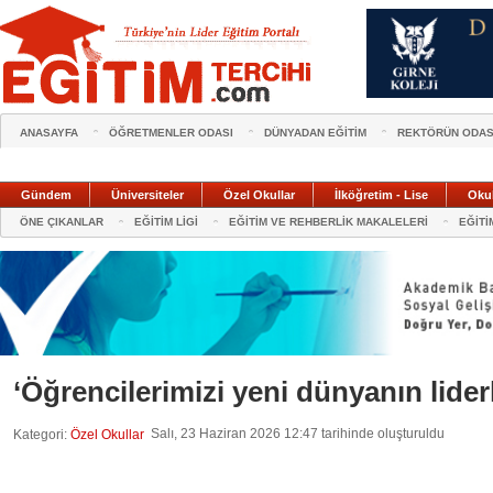
ANASAYFA
ÖĞRETMENLER ODASI
DÜNYADAN EĞİTİM
REKTÖRÜN ODAS
Gündem
Üniversiteler
Özel Okullar
İlköğretim - Lise
Oku
ÖNE ÇIKANLAR
EĞİTİM LİGİ
EĞİTİM VE REHBERLİK MAKALELERİ
EĞİTİ
‘Öğrencilerimizi yeni dünyanın lider
Salı, 23 Haziran 2026 12:47 tarihinde oluşturuldu
Kategori:
Özel Okullar