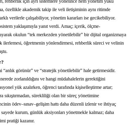
ayrı, rehberlik için ayrı sistemlere yönelince hem yönetim yükü
, özellikle akademik takip ile veli iletişiminin aynı ritimde
rklı verilerle çalışabiliyor, yönetim kararları ise gecikebiliyor.
osistem yaklaşımıyla yanıt verdi. Amaç; içerik, ölçme-
playarak okulun “tek merkezden yönetilebilir” bir dijital organizmaya
ilerlemesi, öğretmenin yönlendirmesi, rehberlik süreci ve velinin
uştu.
r?
 “anlık görünür” ve “stratejik yönetilebilir” hale getirmesidir.
, nerede zorlanıldığını ve hangi müdahalelerin gerektiğini
yonel yük azalırken, öğrenci tarafında kişiselleştirme artar;
lara sıkıştırmadan, sürekliliği olan bir süreç yönetimine
rencinin ödev–sınav–gelişim hattı daha düzenli izlenir ve ihtiyaç
u sayede kurum, günlük aksiyonları yönetmekle kalmaz; daha
imi pratiği kazanır.