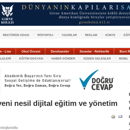
REKTÖRÜN ODASI
RÖPORTAJ
YAZARLAR
REKLAM
KÜNYE
EĞİ
m - Lise
Okul Öncesi
Dershaneler
Sınavlar - Rehberlik
Burs R
ALELERİ
EĞİTİM DOSYASI
HABER GÖNDER
SİZDEN GELENLER
MOBIL
eni nesil dijital eğitim ve yönetim
 oluşturuldu