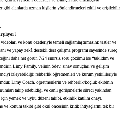
 gibi alanlarda uzman kişilerin yönlendirmeleri etkili ve erişilebilir
A
rşılıyor?
videoları ve konu özetleriyle temeli sağlamlaştırmasını; testler ve
tanı ve yapay zekâ destekli ders çalışma programı sayesinde süreç
eceğini daha net görür. 7/24 sınırsız soru çözümü ise “takıldım ve
endirir. Limy Family, velinin ödev, sınav sonuçları ve gelişim
enciyi izleyebildiği; rehberlik öğretmenleri ve kurum yetkilileriyle
ormdur. Limy Coach, öğretmenlerin ve rehberlik/koçluk ekibinin
urumları takip edebildiği ve canlı görüşmelerle süreci yakından
için yemek ve uyku düzeni takibi, etkinlik katılım onayı,
 ve konum takibi gibi okul öncesinin kritik ihtiyaçlarını tek bir