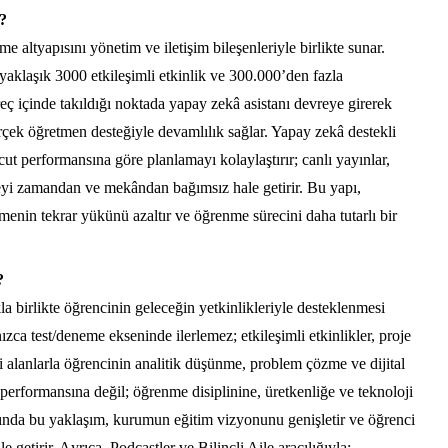
r?
altyapısını yönetim ve iletişim bileşenleriyle birlikte sunar.
aklaşık 3000 etkileşimli etkinlik ve 300.000’den fazla
üreç içinde takıldığı noktada yapay zekâ asistanı devreye girerek
rçek öğretmen desteğiyle devamlılık sağlar. Yapay zekâ destekli
ut performansına göre planlamayı kolaylaştırır; canlı yayınlar,
meyi zamandan ve mekândan bağımsız hale getirir. Bu yapı,
menin tekrar yükünü azaltır ve öğrenme sürecini daha tutarlı bir
?
 birlikte öğrencinin geleceğin yetkinlikleriyle desteklenmesi
ızca test/deneme ekseninde ilerlemez; etkileşimli etkinlikler, proje
 alanlarla öğrencinin analitik düşünme, problem çözme ve dijital
v performansına değil; öğrenme disiplinine, üretkenliğe ve teknoloji
ğında bu yaklaşım, kurumun eğitim vizyonunu genişletir ve öğrenci
e getirir.
A
yrıca,
Podcastler ve Bilinçli Aile aracılığıyla;