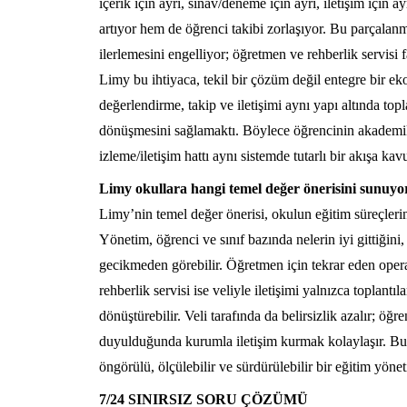
içerik için ayrı, sınav/deneme için ayrı, iletişim için 
artıyor hem de öğrenci takibi zorlaşıyor. Bu parçalanma
ilerlemesini engelliyor; öğretmen ve rehberlik servisi fa
Limy bu ihtiyaca, tekil bir çözüm değil entegre bir ek
değerlendirme, takip ve iletişimi aynı yapı altında to
dönüşmesini sağlamaktı. Böylece öğrencinin akademik 
izleme/iletişim hattı aynı sistemde tutarlı bir akışa kav
Limy okullara hangi temel değer önerisini sunuyo
Limy’nin temel değer önerisi, okulun eğitim süreçlerini
Yönetim, öğrenci ve sınıf bazında nelerin iyi gittiğini
gecikmeden görebilir. Öğretmen için tekrar eden operas
rehberlik servisi ise veliyle iletişimi yalnızca toplantı
dönüştürebilir. Veli tarafında da belirsizlik azalır; öğ
duyulduğunda kurumla iletişim kurmak kolaylaşır. B
öngörülü, ölçülebilir ve sürdürülebilir bir eğitim yönet
7/24 SINIRSIZ SORU ÇÖZÜMÜ