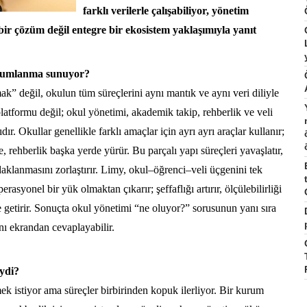
farklı verilerle çalışabiliyor, yönetim
l bir çözüm değil entegre bir ekosistem yaklaşımıyla yanıt
konumlanma sunuyor?
k” değil, okulun tüm süreçlerini aynı mantık ve aynı veri diliyle
latformu değil; okul yönetimi, akademik takip, rehberlik ve veli
dır. Okullar genellikle farklı amaçlar için ayrı ayrı araçlar kullanır;
 rehberlik başka yerde yürür. Bu parçalı yapı süreçleri yavaşlatır,
daklanmasını zorlaştırır. Limy, okul–öğrenci–veli üçgenini tek
rasyonel bir yük olmaktan çıkarır; şeffaflığı artırır, ölçülebilirliği
le getirir. Sonuçta okul yönetimi “ne oluyor?” sorusunun yanı sıra
nı ekrandan cevaplayabilir.
eydi?
ek istiyor ama süreçler birbirinden kopuk ilerliyor. Bir kurum