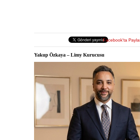
Facebook'ta Payla
Yakup Özkaya – Limy Kurucusu