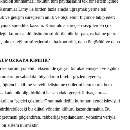
teknoloji sunmaması; okulun tüm paydaşlarını tek bir sistem içinde
 Kurumlar Limy ile birden fazla araçla uğraşmak yerine tek
k ve gelişim süreçlerini anlık ve ölçülebilir biçimde takip eder;
taşıyarak süreklilik kazanır. Karar alma süreçleri sezgilerden çok
değil kurumsal dönüşümün sürdürülebilir bir parçası haline gelir.
iş olmaz; eğitim süreçlerini daha kontrollü, daha öngörülü ve daha
KUP ÖZKAYA KİMDİR?
m ve kurum yönetimi ekseninde çalışan bir akademisyen ve eğitim
kurumlarının sahadaki ihtiyaçlarını birebir gözlemleyerek;
 öğrenci takibine ve veli iletişimine etkilerini hem teorik hem
—akademik bilgi birikimi ile sahadaki gerçek ihtiyaçların—
kullara “geçici çözümler” sunmak değil; kurumun kendi işleyişini
ürdürebileceği bir dijital yönetim kültürü kazandırmaktır. Bu
ğretmeni güçlendiren, rehberliği yapılandıran, yönetimi veriyle
 bir sistem kurmaktır.