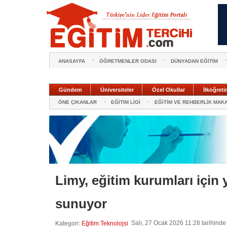
ANASAYFA
ÖĞRETMENLER ODASI
DÜNYADAN EĞİTİM
Gündem
Üniversiteler
Özel Okullar
İlköğreti
ÖNE ÇIKANLAR
EĞİTİM LİGİ
EĞİTİM VE REHBERLİK MAK
Limy, eğitim kurumları için y
sunuyor
Salı, 27 Ocak 2026 11:28 tarihinde
Kategori:
Eğitim Teknolojsi