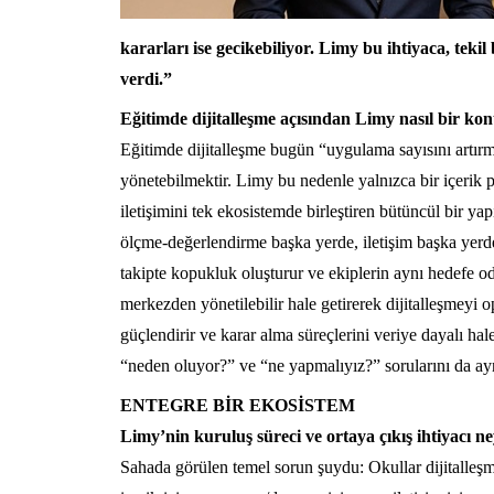
kararları ise gecikebiliyor. Limy bu ihtiyaca, teki
verdi.”
Eğitimde dijitalleşme açısından Limy nasıl bir 
Eğitimde dijitalleşme bugün “uygulama sayısını artırma
yönetebilmektir. Limy bu nedenle yalnızca bir içerik p
iletişimini tek ekosistemde birleştiren bütüncül bir yapı
ölçme-değerlendirme başka yerde, iletişim başka yerde,
takipte kopukluk oluşturur ve ekiplerin aynı hedefe o
merkezden yönetilebilir hale getirerek dijitalleşmeyi ope
güçlendirir ve karar alma süreçlerini veriye dayalı ha
“neden oluyor?” ve “ne yapmalıyız?” sorularını da ay
ENTEGRE BİR EKOSİSTEM
Limy’nin kuruluş süreci ve ortaya çıkış ihtiyacı n
Sahada görülen temel sorun şuydu: Okullar dijitalleşm