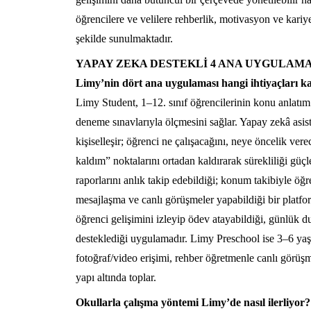
öğrencilere ve velilere rehberlik, motivasyon ve kariyer
şekilde sunulmaktadır.
YAPAY ZEKA DESTEKLİ 4 ANA UYGULAM
Limy’nin dört ana uygulaması hangi ihtiyaçları ka
Limy Student, 1–12. sınıf öğrencilerinin konu anlatım 
deneme sınavlarıyla ölçmesini sağlar. Yapay zekâ asis
kişiselleşir; öğrenci ne çalışacağını, neye öncelik ver
kaldım” noktalarını ortadan kaldırarak sürekliliği güçl
raporlarını anlık takip edebildiği; konum takibiyle öğr
mesajlaşma ve canlı görüşmeler yapabildiği bir platf
öğrenci gelişimini izleyip ödev atayabildiği, günlük d
desteklediği uygulamadır. Limy Preschool ise 3–6 yaş 
fotoğraf/video erişimi, rehber öğretmenle canlı görüşme
yapı altında toplar.
Okullarla çalışma yöntemi Limy’de nasıl ilerliyor?