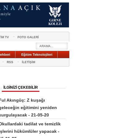
TİM TV
FOTO GALERİ
ehberi
Eğitim Teknolojileri
RSS
İLETİŞİM
İLGİNİZİ ÇEKEBİLİR
Ful Akıngüç: Z kuşağı
geleceğin eğitimini yeniden
kurgulayacak - 21-05-20
Okullardaki tadilat ve temizlik
işlerini hükümlüler yapacak -