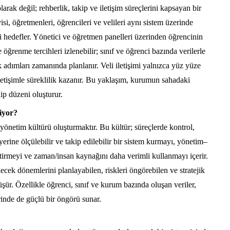
arak değil; rehberlik, takip ve iletişim süreçlerini kapsayan bir
si, öğretmenleri, öğrencileri ve velileri aynı sistem üzerinde
ini hedefler. Yönetici ve öğretmen panelleri üzerinden öğrencinin
ğrenme tercihleri izlenebilir; sınıf ve öğrenci bazında verilerle
k adımları zamanında planlanır. Veli iletişimi yalnızca yüz yüze
letişimle süreklilik kazanır. Bu yaklaşım, kurumun sahadaki
ip düzeni oluşturur.
iyor?
 yönetim kültürü oluşturmaktır. Bu kültür; süreçlerde kontrol,
 yerine ölçülebilir ve takip edilebilir bir sistem kurmayı, yönetim–
tirmeyi ve zaman/insan kaynağını daha verimli kullanmayı içerir.
ek dönemlerini planlayabilen, riskleri öngörebilen ve stratejik
ür. Özellikle öğrenci, sınıf ve kurum bazında oluşan veriler,
inde de güçlü bir öngörü sunar.