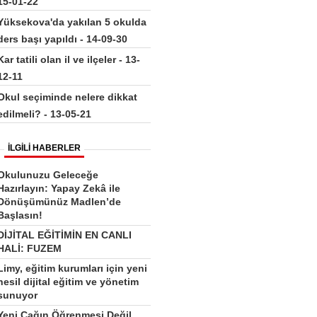
15-01-22
Yüksekova'da yakılan 5 okulda
ders başı yapıldı - 14-09-30
Kar tatili olan il ve ilçeler - 13-
12-11
Okul seçiminde nelere dikkat
edilmeli? - 13-05-21
İLGİLİ HABERLER
Okulunuzu Geleceğe
Hazırlayın: Yapay Zekâ ile
Dönüşümünüz Madlen’de
Başlasın!
DİJİTAL EĞİTİMİN EN CANLI
HALİ: FUZEM
Limy, eğitim kurumları için yeni
nesil dijital eğitim ve yönetim
sunuyor
Yeni Çağın Öğrenmesi Değil