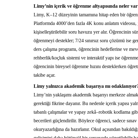
Limy’nin içerik ve öğrenme altyapısında neler va
Limy, K–12 düzeyinin tamamına hitap eden bir öğrenme 
Platformda 4000’den fazla 4K konu anlatım videosu, y
kişiselleştirilebilir soru havuzu yer alır. Öğrencinin s
öğrenmeyi destekler; 7/24 sınırsız soru çözümü ise ge
ders çalışma programı, öğrencinin hedeflerine ve mevc
rehberlik/koçluk sistemi ve interaktif yapı ise öğren
öğrencinin bireysel öğrenme hızını desteklerken öğret
takibe açar.
Limy yalnızca akademik başarıya mı odaklanıyor
Limy’nin yaklaşımı akademik başarıyı merkeze almakla
gerektiği fikrine dayanır. Bu nedenle içerik yapısı yaln
tabanlı çalışmalar ve yapay zekâ–robotik kodlama gibi
becerileri güçlendirilir. Böylece öğrenci, sadece sına
okuryazarlığına da hazırlanır. Okul açısından bakıldı
gelişimini daha bütüncül bir çerçevede yönetilebilir hal