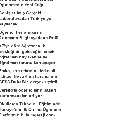
Öğrenmenin Yeni Çağı
Genişletilmiş Gerçeklik
Laboratuvarları Türkiye’ye
yayılacak
Öğrenci Performansını
Artırmada Bilgisayarların Rolü
YZ’ye göre öğretmenlik
mesleğinin geleceğini emekli
öğretmen büyükanne ile
öğretmen torunu konuşuyor!
Emko, son teknoloji led akıllı
tahtası Nova 4’ün lansmanını
GESS Dubai’de gerçekleştirdi
Derslig'le öğrencilerin başarı
performansları artıyor
Okullarda Teknoloji Eğitiminde
Türkiye’nin İlk Online Öğrenme
Platformu: bilisimgaraji.com