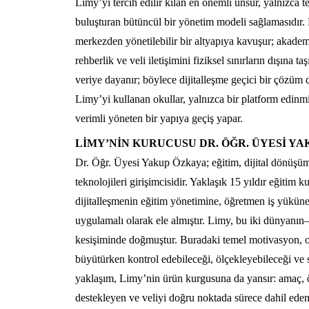
Limy’yi tercih edilir kılan en önemli unsur, yalnızca 
buluşturan bütüncül bir yönetim modeli sağlamasıdır.
merkezden yönetilebilir bir altyapıya kavuşur; akademi
rehberlik ve veli iletişimini fiziksel sınırların dışına 
veriye dayanır; böylece dijitalleşme geçici bir çözüm 
Limy’yi kullanan okullar, yalnızca bir platform edinm
verimli yöneten bir yapıya geçiş yapar.
LİMY’NİN KURUCUSU DR. ÖĞR. ÜYESİ YA
Dr. Öğr. Üyesi Yakup Özkaya; eğitim, dijital dönüşü
teknolojileri girişimcisidir. Yaklaşık 15 yıldır eğitim 
dijitalleşmenin eğitim yönetimine, öğretmen iş yüküne,
uygulamalı olarak ele almıştır. Limy, bu iki dünyanın
kesişiminde doğmuştur. Buradaki temel motivasyon, o
büyütürken kontrol edebileceği, ölçekleyebileceği ve s
yaklaşım, Limy’nin ürün kurgusuna da yansır: amaç, ö
destekleyen ve veliyi doğru noktada sürece dahil eden