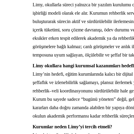
Limy, okullarla süreci yalnızca bir yazılım kurulumu ol
işbirliği
modeli olarak ele alır. Kurumun rehberlik servi
buluşturarak sürecin aktif ve sürdürülebilir ilerlemes
içerik tüketimi, soru çözme davranışı, ödev durumu ve ö
eksikler erken tespit edilerek akademik ya da rehberli
görüşmelere bağlı kalmaz; canlı görüşmeler ve anlık i
temposuna uyum sağlayan, ölçülebilir ve şeffaf bir tak
Limy okullara hangi kurumsal kazanımları hedefl
Limy’nin hedefi, eğitim kurumlarında kalıcı bir dijital
şeffaflık ve izlenebilirlik sağlamayı, plansız ilerlemek
rehberlik–veli koordinasyonunu sürdürülebilir hale ge
Kurum bu sayede sadece “bugünü yöneten” değil, gelec
kararları daha doğru zamanda alabilen bir yapıya dönüş
okulun akademik performansı kadar rehberlik süreçler
Kurumlar neden Limy’yi tercih etmeli?