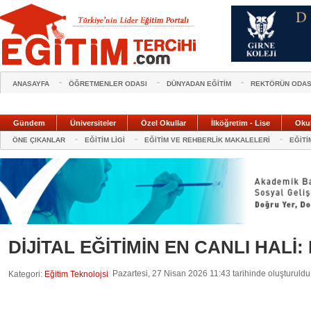
ANASAYFA
ÖĞRETMENLER ODASI
DÜNYADAN EĞİTİM
REKTÖRÜN ODAS
Gündem
Üniversiteler
Özel Okullar
İlköğretim - Lise
Oku
ÖNE ÇIKANLAR
EĞİTİM LİGİ
EĞİTİM VE REHBERLİK MAKALELERİ
EĞİTİ
DİJİTAL EĞİTİMİN EN CANLI HALİ
Pazartesi, 27 Nisan 2026 11:43 tarihinde oluşturuldu
Kategori:
Eğitim Teknolojsi