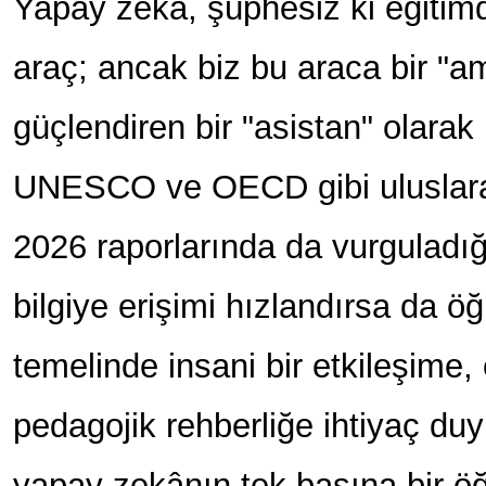
Yapay zekâ, şüphesiz ki eğitimd
araç; ancak biz bu araca bir "am
güçlendiren bir "asistan" olara
UNESCO ve OECD gibi uluslarar
2026 raporlarında da vurguladığ
bilgiye erişimi hızlandırsa da ö
temelinde insani bir etkileşime
pedagojik rehberliğe ihtiyaç duy
yapay zekânın tek başına bir ö