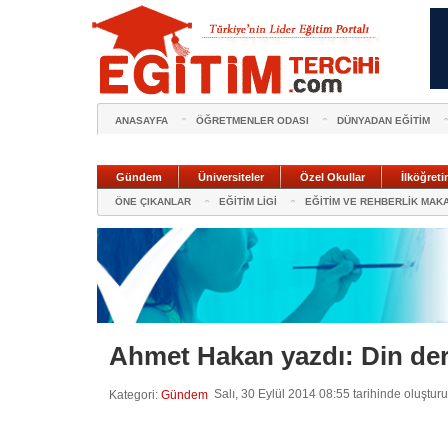
ANASAYFA
ÖĞRETMENLER ODASI
DÜNYADAN EĞİTİM
Gündem
Üniversiteler
Özel Okullar
İlköğreti
ÖNE ÇIKANLAR
EĞİTİM LİGİ
EĞİTİM VE REHBERLİK MAK
Ahmet Hakan yazdı: Din de
Salı, 30 Eylül 2014 08:55 tarihinde oluştur
Kategori:
Gündem