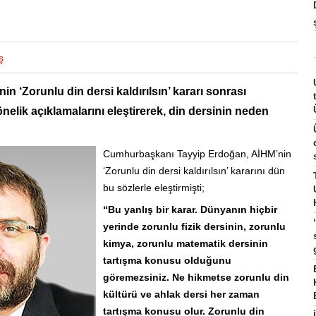
ş
n ‘Zorunlu din dersi kaldırılsın’ kararı sonrası
lik açıklamalarını eleştirerek, din dersinin neden
Cumhurbaşkanı Tayyip Erdoğan, AİHM’nin
‘Zorunlu din dersi kaldırılsın’ kararını dün
bu sözlerle eleştirmişti;
“Bu yanlış bir karar. Dünyanın hiçbir
yerinde zorunlu fizik dersinin, zorunlu
kimya, zorunlu matematik dersinin
tartışma konusu olduğunu
göremezsiniz. Ne hikmetse zorunlu din
kültürü ve ahlak dersi her zaman
tartışma konusu olur. Zorunlu din