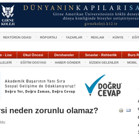
REKTÖRÜN ODASI
RÖPORTAJ
YAZARLAR
REKLAM
KÜNYE
EĞİ
m - Lise
Okul Öncesi
Dershaneler
Sınavlar - Rehberlik
Burs R
ALELERİ
EĞİTİM DOSYASI
HABER GÖNDER
SİZDEN GELENLER
MOBIL
rsi neden zorunlu olamaz?
uldu