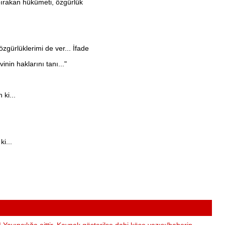
ırakan hükümeti, özgürlük
gürlüklerimi de ver... İfade
nin haklarını tanı..."
ki...
i...