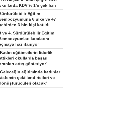
okullarda KDV % 1’e çekilsin
Sürdürülebilir Eğitim
Sempozyumuna 6 ülke ve 47
şehirden 3 bin kişi katıldı
3 ve 4. Sürdürülebilir Eğitim
Sempozyumları kapılarını
açmaya hazırlanıyor
‘Kadın eğitimcilerin liderlik
ettikleri okullarda başarı
oranları artış gösteriyor’
‘Geleceğin eğitiminde kadınlar
sistemin şekillendiricileri ve
dönüştürücüleri olacak’