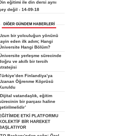
Din eğitimi ile din dersi aynı
şey değil - 14-09-18
DİĞER GÜNDEM HABERLERİ
Uzun bir yolculuğun yönünü
tayin eden ilk adım; Hangi
Üniversite Hangi Bölüm?
Üniversite yerleşme sürecinde
doğru ve akıllı bir tercih
stratejisi
Türkiye’den Finlandiya’ya
Uzanan Öğrenme Köprüsü
Kuruldu
‘Dijital vatandaşlık, eğitim
sürecinin bir parçası haline
getirilmelidir’
EĞİTİMDE ETKİ PLATFORMU
KOLEKTİF BİR HAREKET
BAŞLATIYOR
İTO Başkanı’ndan çağrı: Özel