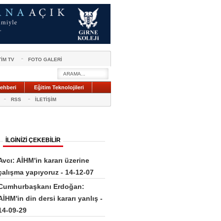
TİM TV
FOTO GALERİ
ehberi
Eğitim Teknolojileri
RSS
İLETİŞİM
İLGİNİZİ ÇEKEBİLİR
Avcı: AİHM'in kararı üzerine
çalışma yapıyoruz - 14-12-07
Cumhurbaşkanı Erdoğan:
AİHM'in din dersi kararı yanlış -
14-09-29