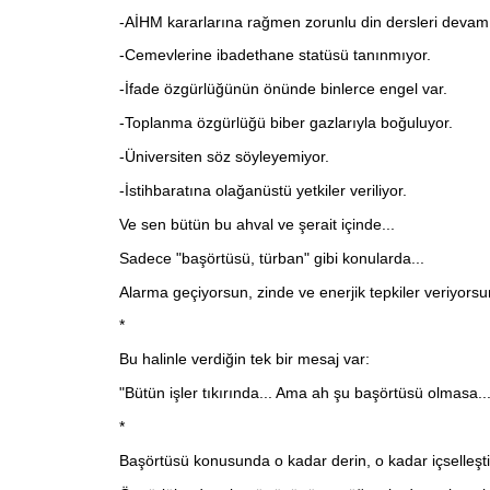
-AİHM kararlarına rağmen zorunlu din dersleri devam 
-Cemevlerine ibadethane statüsü tanınmıyor.
-İfade özgürlüğünün önünde binlerce engel var.
-Toplanma özgürlüğü biber gazlarıyla boğuluyor.
-Üniversiten söz söyleyemiyor.
-İstihbaratına olağanüstü yetkiler veriliyor.
Ve sen bütün bu ahval ve şerait içinde...
Sadece "başörtüsü, türban" gibi konularda...
Alarma geçiyorsun, zinde ve enerjik tepkiler veriyorsu
*
Bu halinle verdiğin tek bir mesaj var:
"Bütün işler tıkırında... Ama ah şu başörtüsü olmasa...
*
Başörtüsü konusunda o kadar derin, o kadar içselleştirm