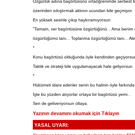
Özgürlük adına başörtüsünü ortaöğrenimde serbest b
üzerinden sıkıştırmak aklının ucundan bile geçmiyor.
En yüksek sesinle çıkıp haykıramıyorsun:
"Tamam, ver başörtüsüne özgürlüğünü... Ama benim öz
özgürlüğümü tanı... Toplanma özgürlüğümü tanı... Alevi
*
Konu başörtüsü olduğunda öyle kendinden geçiyorsun 
Taktik ve strateji bile uygulamayacak hale geliyorsun.
*
Hükümeti idare edenler senin bu halinin öyle farkında k
İşte bu yüzden atıyorlar ortaya bir başörtüsü yemi...
Sen de geliveriyorsun oltaya.
Yazının devamını okumak için Tıklayın
YASAL UYARI: