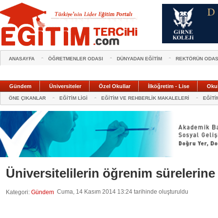
ANASAYFA
ÖĞRETMENLER ODASI
DÜNYADAN EĞİTİM
REKTÖRÜN ODAS
Gündem
Üniversiteler
Özel Okullar
İlköğretim - Lise
Oku
ÖNE ÇIKANLAR
EĞİTİM LİGİ
EĞİTİM VE REHBERLİK MAKALELERİ
EĞİTİ
Üniversitelilerin öğrenim sürelerin
Cuma, 14 Kasım 2014 13:24 tarihinde oluşturuldu
Kategori:
Gündem