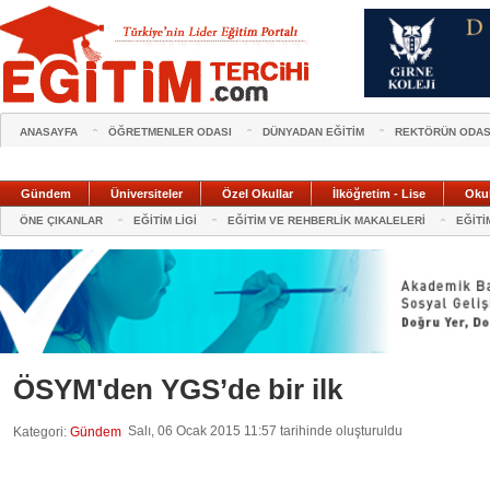
ANASAYFA
ÖĞRETMENLER ODASI
DÜNYADAN EĞİTİM
REKTÖRÜN ODAS
Gündem
Üniversiteler
Özel Okullar
İlköğretim - Lise
Oku
ÖNE ÇIKANLAR
EĞİTİM LİGİ
EĞİTİM VE REHBERLİK MAKALELERİ
EĞİTİ
ÖSYM'den YGS’de bir ilk
Salı, 06 Ocak 2015 11:57 tarihinde oluşturuldu
Kategori:
Gündem