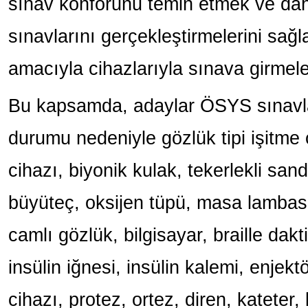
sınav konforunu temin etmek ve dah
sınavlarını gerçekleştirmelerini sağ
amacıyla cihazlarıyla sınava girmeler
Bu kapsamda, adaylar ÖSYS sınavla
durumu nedeniyle gözlük tipi işitme 
cihazı, biyonik kulak, tekerlekli sand
büyüteç, oksijen tüpü, masa lambas
camlı gözlük, bilgisayar, braille daktil
insülin iğnesi, insülin kalemi, enjekt
cihazı, protez, ortez, diren, katete