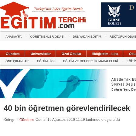
ANASAYFA
ÖĞRETMENLER ODASI
DÜNYADAN EĞİTİM
REKTÖRÜN ODAS
Gündem
Üniversiteler
Özel Okullar
İlköğretim - Lise
Oku
ÖNE ÇIKANLAR
EĞİTİM LİGİ
EĞİTİM VE REHBERLİK MAKALELERİ
EĞİTİ
40 bin öğretmen görevlendirilecek
Cuma, 19 Ağustos 2016 11:19 tarihinde oluşturuldu
Kategori:
Gündem