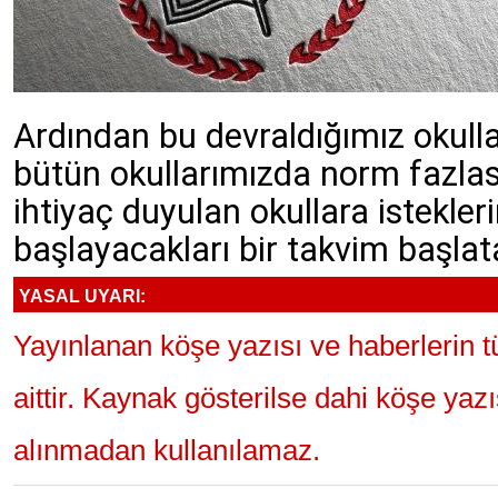
Ardından bu devraldığımız okull
bütün okullarımızda norm fazlas
ihtiyaç duyulan okullara istekle
başlayacakları bir takvim başlata
YASAL UYARI:
Yayınlanan köşe yazısı ve haberlerin 
aittir. Kaynak gösterilse dahi köşe yaz
alınmadan kullanılamaz.