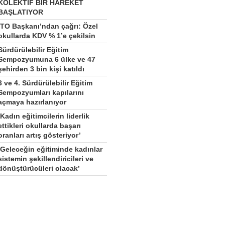
KOLEKTİF BİR HAREKET
BAŞLATIYOR
İTO Başkanı’ndan çağrı: Özel
okullarda KDV % 1’e çekilsin
Sürdürülebilir Eğitim
Sempozyumuna 6 ülke ve 47
şehirden 3 bin kişi katıldı
3 ve 4. Sürdürülebilir Eğitim
Sempozyumları kapılarını
açmaya hazırlanıyor
‘Kadın eğitimcilerin liderlik
ettikleri okullarda başarı
oranları artış gösteriyor’
‘Geleceğin eğitiminde kadınlar
sistemin şekillendiricileri ve
dönüştürücüleri olacak’