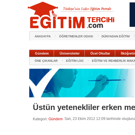
ANASAYFA
ÖĞRETMENLER ODASI
DÜNYADAN EĞİTİM
Gündem
Üniversiteler
Özel Okullar
İlköğreti
ÖNE ÇIKANLAR
EĞİTİM LİGİ
EĞİTİM VE REHBERLİK MAK
Üstün yetenekliler erken m
Salı, 23 Ekim 2012 12:09 tarihinde oluştur
Kategori:
Gündem