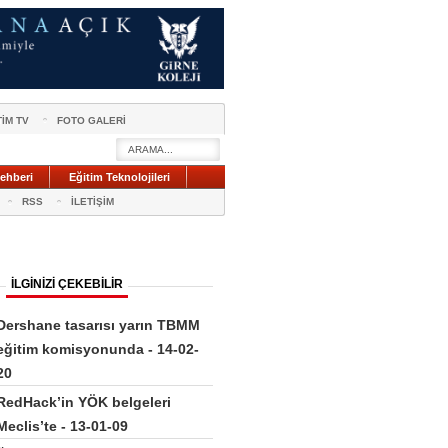
TİM TV
FOTO GALERİ
ehberi
Eğitim Teknolojileri
RSS
İLETİŞİM
İLGİNİZİ ÇEKEBİLİR
Dershane tasarısı yarın TBMM
eğitim komisyonunda - 14-02-
20
RedHack’in YÖK belgeleri
Meclis’te - 13-01-09