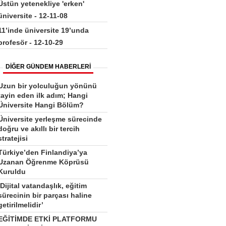
Üstün yetenekliye 'erken'
üniversite - 12-11-08
11’inde üniversite 19’unda
profesör - 12-10-29
DİĞER GÜNDEM HABERLERİ
Uzun bir yolculuğun yönünü
tayin eden ilk adım; Hangi
Üniversite Hangi Bölüm?
Üniversite yerleşme sürecinde
doğru ve akıllı bir tercih
stratejisi
Türkiye’den Finlandiya’ya
Uzanan Öğrenme Köprüsü
Kuruldu
‘Dijital vatandaşlık, eğitim
sürecinin bir parçası haline
getirilmelidir’
EĞİTİMDE ETKİ PLATFORMU