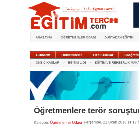
ANASAYFA
ÖĞRETMENLER ODASI
DÜNYADAN EĞİTİM
Gündem
Üniversiteler
Özel Okullar
İlköğreti
ÖNE ÇIKANLAR
EĞİTİM LİGİ
EĞİTİM VE REHBERLİK MAK
Öğretmenlere terör soruştu
Perşembe, 21 Ocak 2016 11:17 ta
Kategori:
Öğretmenler Odası