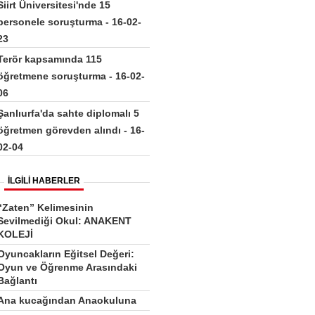
Siirt Üniversitesi'nde 15
personele soruşturma - 16-02-
23
Terör kapsamında 115
öğretmene soruşturma - 16-02-
06
Şanlıurfa'da sahte diplomalı 5
öğretmen görevden alındı - 16-
02-04
İLGİLİ HABERLER
“Zaten” Kelimesinin
Sevilmediği Okul: ANAKENT
KOLEJİ
Oyuncakların Eğitsel Değeri:
Oyun ve Öğrenme Arasındaki
Bağlantı
Ana kucağından Anaokuluna