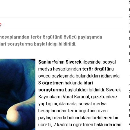
ş
a hesaplarından terör örgütünü övücü paylaşımda
ri soruşturma başlatıldığı bildirildi.
Şanlıurfa
'nın
Siverek
ilçesinde, sosyal
medya hesaplarından
terör örgütü
nü
övücü paylaşımda bulundukları iddiasıyla
8
öğretmen
hakkında
idari
soruşturma
başlatıldığı bildirildi. Siverek
Kaymakamı Vural Karagül, gazetecilere
yaptığı açıklamada, sosyal medya
hesaplarından terör örgütünü öven
paylaşımlarda bulundukları belirlenen bir
ücretli, 7 kadrolu öğretmen hakkında idari