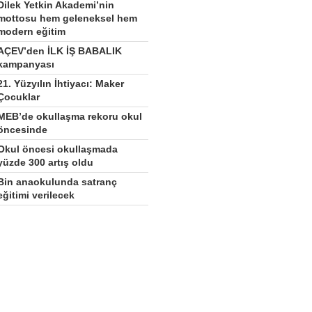
Dilek Yetkin Akademi’nin
mottosu hem geleneksel hem
modern eğitim
AÇEV’den İLK İŞ BABALIK
kampanyası
21. Yüzyılın İhtiyacı: Maker
Çocuklar
MEB’de okullaşma rekoru okul
öncesinde
Okul öncesi okullaşmada
yüzde 300 artış oldu
Bin anaokulunda satranç
eğitimi verilecek