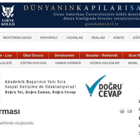
REKTÖRÜN ODASI
RÖPORTAJ
YAZARLAR
REKLAM
KÜNYE
EĞİ
m - Lise
Okul Öncesi
Dershaneler
Sınavlar - Rehberlik
Burs R
ALELERİ
EĞİTİM DOSYASI
HABER GÖNDER
SİZDEN GELENLER
MOBIL
rması
rihinde oluşturuldu