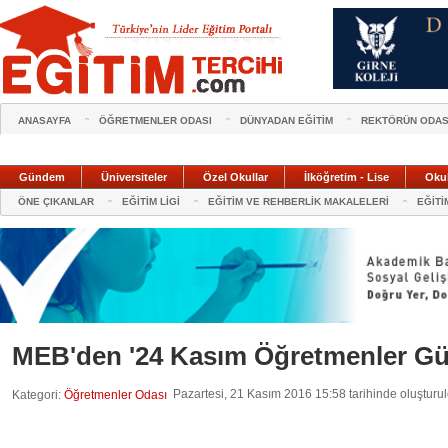
ANASAYFA
ÖĞRETMENLER ODASI
DÜNYADAN EĞİTİM
REKTÖRÜN ODAS
Gündem
Üniversiteler
Özel Okullar
İlköğretim - Lise
Oku
ÖNE ÇIKANLAR
EĞİTİM LİGİ
EĞİTİM VE REHBERLİK MAKALELERİ
EĞİTİ
MEB'den '24 Kasım Öğretmenler Gü
Pazartesi, 21 Kasım 2016 15:58 tarihinde oluşturu
Kategori:
Öğretmenler Odası