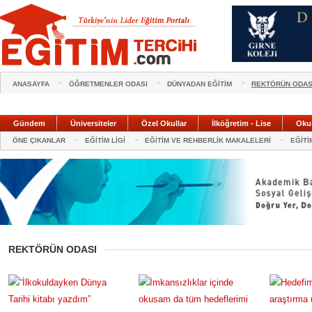
ANASAYFA
ÖĞRETMENLER ODASI
DÜNYADAN EĞİTİM
REKTÖRÜN ODAS
Gündem
Üniversiteler
Özel Okullar
İlköğretim - Lise
Oku
ÖNE ÇIKANLAR
EĞİTİM LİGİ
EĞİTİM VE REHBERLİK MAKALELERİ
EĞİTİ
REKTÖRÜN ODASI