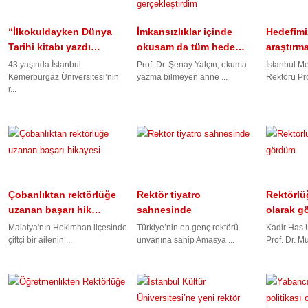
“İlkokuldayken Dünya
İmkansızlıklar içinde
Hedefimi
Tarihi kitabı yazdı…
okusam da tüm hede…
araştırm
43 yaşında İstanbul
Prof. Dr. Şenay Yalçın, okuma
İstanbul Me
Kemerburgaz Üniversitesi’nin
yazma bilmeyen anne ...
Rektörü Prof
r...
Çobanlıktan rektörlüğe
Rektör tiyatro
Rektörlüğ
uzanan başarı hik…
sahnesinde
olarak g
Malatya'nın Hekimhan ilçesinde
Türkiye’nin en genç rektörü
Kadir Has Ü
çiftçi bir ailenin ...
unvanına sahip Amasya ...
Prof. Dr. Mu